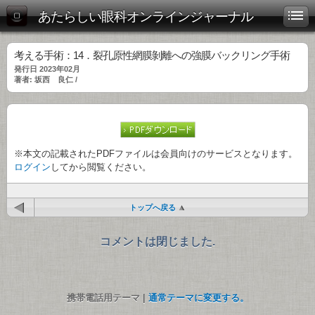
あたらしい眼科オンラインジャーナル
考える手術：14．裂孔原性網膜剝離への強膜バックリング手術
発行日 2023年02月
著者: 坂西 良仁 /
※本文の記載されたPDFファイルは会員向けのサービスとなります。
ログイン
してから閲覧ください。
トップへ戻る
コメントは閉じました.
携帯電話用テーマ |
通常テーマに変更する。