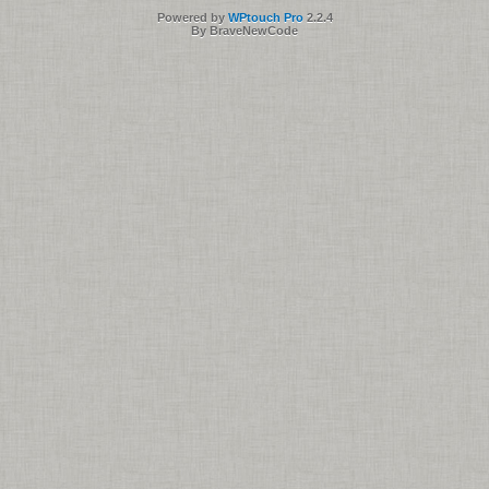
Powered by
WPtouch Pro
2.2.4
By BraveNewCode