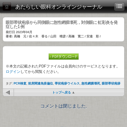
あたらしい眼科オンラインジャーナル
眼部帯状疱疹から同側眼に急性網膜壊死，対側眼に 虹彩炎を発
症した1 例
発行日 2023年04月
著者: 髙橋 元 / 佐々木 香る / 山田 晴彦 / 髙橋 寛二 / 安達 彩 /
※本文の記載されたPDFファイルは会員向けのサービスとなります。
ログイン
してから閲覧ください。
タグ:
PCR検査
,
前房関連免疫偏位
,
帯状疱疹ウイルス
,
急性網膜壊死
,
眼部帯状疱疹
トップへ戻る
コメントは閉じました.