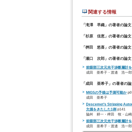
関連する情報
「滝澤 早織」の著者の論文
「杉原 佳恵」の著者の論文
「桝田 悠喜」の著者の論文
「瀬口 次郎」の著者の論文
前眼部三次元光干渉断層計を
成田 亜希子・渡邊 浩一郎
「成田 亜希子」の著者の論
MIGSの予後は予測可能か
p0
成田 亜希子
Descemet’s Stripping 
欠損をきたした1例
p141
脇舛 耕一・稗田 牧・山崎
前眼部三次元光干渉断層計を
成田 亜希子・渡邊 浩一郎