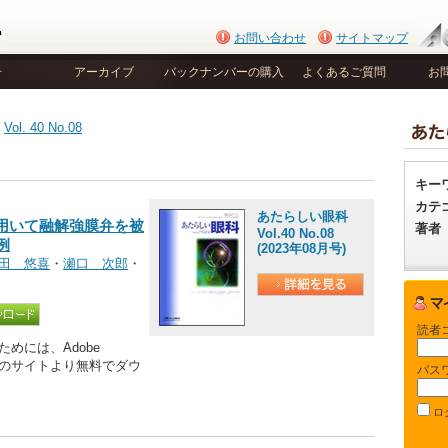
お問い合わせ
サイトマップ
号
アーカイブ
バックナンバーの購入
よくあるご質問
お
>
Vol. 40 No.08
キー
カテ
あたらしい眼科
用いて融解強膜弁を被
著者
Vol.40 No.08
例
(2023年08月号)
田 悠喜
・
瀬口 次郎
・
読者
めには、Adobe
be社のサイトより無料でダウ
パス
ロ