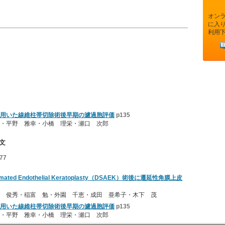
オン
に入
利用
用いた線維柱帯切除術後早期の濾過胞評価
p135
・平野 雅幸・小橋 理栄・瀬口 次郎
文
77
Automated Endothelial Keratoplasty（DSAEK）術後に遷延性角膜上皮
 俊秀・稲富 勉・外園 千恵・成田 亜希子・木下 茂
用いた線維柱帯切除術後早期の濾過胞評価
p135
・平野 雅幸・小橋 理栄・瀬口 次郎