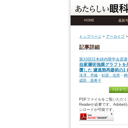
HOME
最新
トップページ
>
アーカイブ
記事詳細
第33回日本緑内障学会原著
自家層状強膜グラフトを
覆した 濾過胞再建術の1 
滝澤 早織
・
杉原 佳恵
・
桝
成田 亜希子
PDFファイルをご覧いただくた
Readerが必要です。Ado
ンロードが可能です。