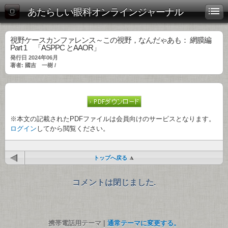
あたらしい眼科オンラインジャーナル
視野ケースカンファレンス～この視野，なんだゃあも： 網膜編
Part 1 「ASPPC とAAOR」
発行日 2024年06月
著者: 國吉 一樹 /
※本文の記載されたPDFファイルは会員向けのサービスとなります。
ログイン
してから閲覧ください。
トップへ戻る
コメントは閉じました.
携帯電話用テーマ |
通常テーマに変更する。