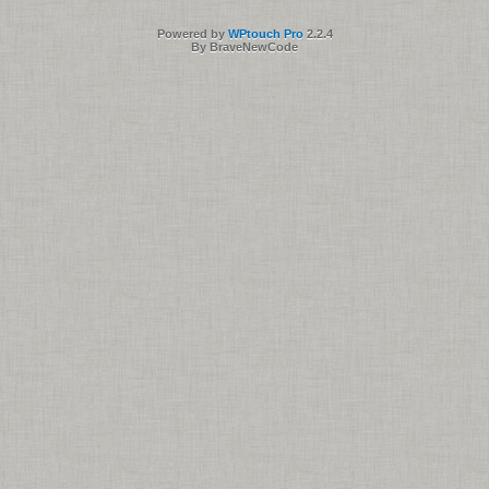
Powered by
WPtouch Pro
2.2.4
By BraveNewCode