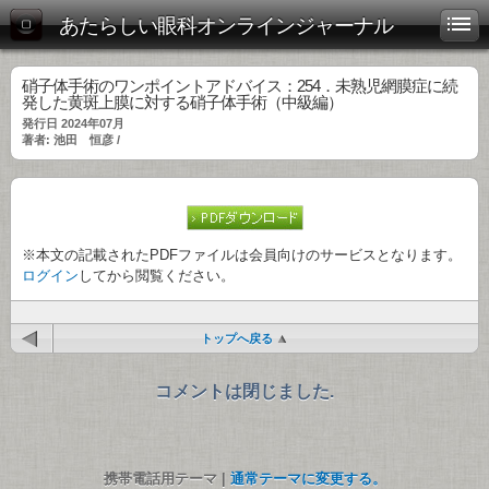
あたらしい眼科オンラインジャーナル
硝子体手術のワンポイントアドバイス：254．未熟児網膜症に続
発した黄斑上膜に対する硝子体手術（中級編）
発行日 2024年07月
著者: 池田 恒彦 /
※本文の記載されたPDFファイルは会員向けのサービスとなります。
ログイン
してから閲覧ください。
トップへ戻る
コメントは閉じました.
携帯電話用テーマ |
通常テーマに変更する。