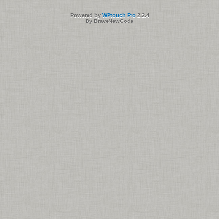
Powered by
WPtouch Pro
2.2.4
By BraveNewCode