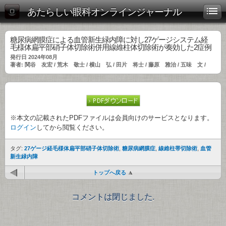
あたらしい眼科オンラインジャーナル
糖尿病網膜症による血管新生緑内障に対し27ゲージシステム経
毛様体扁平部硝子体切除術併用線維柱体切除術が奏効した2症例
発行日 2024年08月
著者: 関谷 友宏 / 荒木 敬士 / 横山 弘 / 田片 将士 / 藤原 雅治 / 五味 文 /
※本文の記載されたPDFファイルは会員向けのサービスとなります。
ログイン
してから閲覧ください。
タグ:
27ゲージ経毛様体扁平部硝子体切除術
,
糖尿病網膜症
,
線維柱帯切除術
,
血管
新生緑内障
トップへ戻る
コメントは閉じました.