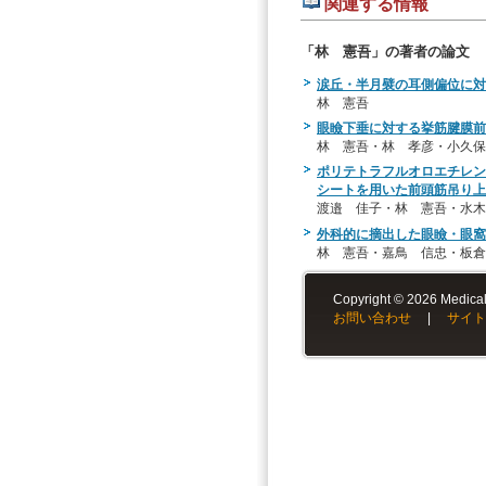
関連する情報
「林 憲吾」の著者の論文
涙丘・半月襞の耳側偏位に対
林 憲吾
眼瞼下垂に対する挙筋腱膜前転
林 憲吾・林 孝彦・小久保
ポリテトラフルオロエチレン（Pol
シートを用いた前頭筋吊り上
渡邉 佳子・林 憲吾・水木
外科的に摘出した眼瞼・眼窩
林 憲吾・嘉鳥 信忠・板倉
Copyright © 2026 Medical-
お問い合わせ
|
サイト