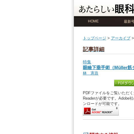
HOME
最新
トップページ
>
アーカイブ
記事詳細
特集
眼瞼下垂手術（Müller
林 憲吾
PDFファイルをご覧いただくた
Readerが必要です。Ado
ンロードが可能です。