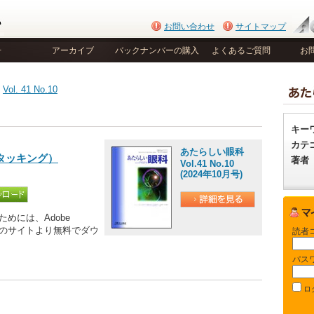
お問い合わせ
サイトマップ
号
アーカイブ
バックナンバーの購入
よくあるご質問
お
>
Vol. 41 No.10
キー
カテ
あたらしい眼科
筋タッキング）
著者
Vol.41 No.10
(2024年10月号)
めには、Adobe
be社のサイトより無料でダウ
読者
パス
ロ