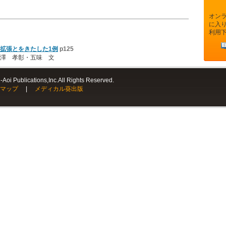
オン
に入
利用
拡張とをきたした1例
p125
澤 孝彰・五味 文
Aoi Publications,Inc.All Rights Reserved.
マップ
|
メディカル葵出版