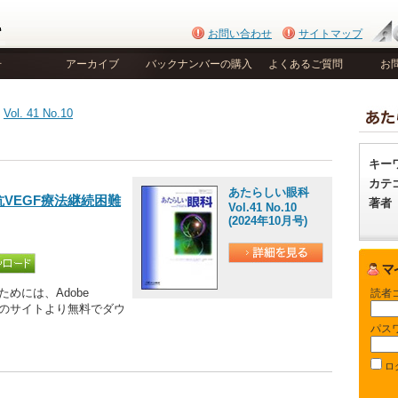
お問い合わせ
サイトマップ
号
アーカイブ
バックナンバーの購入
よくあるご質問
お
>
Vol. 41 No.10
キー
カテ
あたらしい眼科
抗VEGF療法継続困難
著者
Vol.41 No.10
(2024年10月号)
めには、Adobe
読者
be社のサイトより無料でダウ
パス
ロ