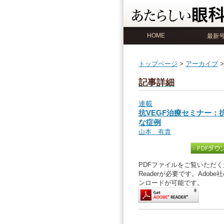
HOME
最新
トップページ
>
アーカイブ
記事詳細
連載
抗VEGF治療セミナー：
な症例
山本 有貴
PDFファイルをご覧いただくた
Readerが必要です。Ado
ンロードが可能です。