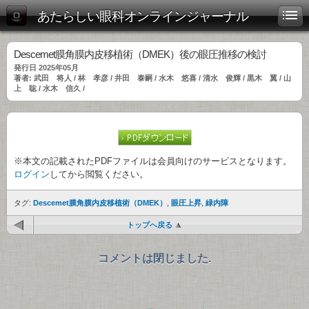
あたらしい眼科オンラインジャーナル
Descemet膜角膜内皮移植術（DMEK）後の眼圧推移の検討
発行日 2025年05月
著者: 武田 将人 / 林 孝彦 / 井田 泰嗣 / 水木 悠喜 / 清水 俊輝 / 黒木 翼 / 山
上 聡 / 水木 信久 /
※本文の記載されたPDFファイルは会員向けのサービスとなります。
ログイン
してから閲覧ください。
タグ:
Descemet膜角膜内皮移植術（DMEK）
,
眼圧上昇
,
緑内障
トップへ戻る
コメントは閉じました.