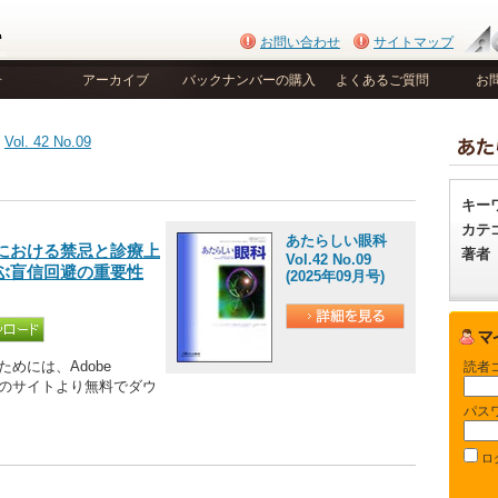
お問い合わせ
サイトマップ
号
アーカイブ
バックナンバーの購入
よくあるご質問
お
>
Vol. 42 No.09
キー
カテ
あたらしい眼科
における禁忌と診療上
著者
Vol.42 No.09
学ぶ盲信回避の重要性
(2025年09月号)
めには、Adobe
読者
be社のサイトより無料でダウ
パス
ロ