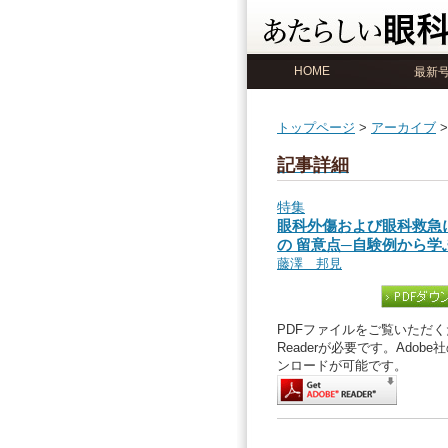
HOME
最新
トップページ
>
アーカイブ
記事詳細
特集
眼科外傷および眼科救急
の 留意点─自験例から
藤澤 邦見
PDFファイルをご覧いただくた
Readerが必要です。Ado
ンロードが可能です。