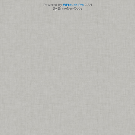
Powered by
WPtouch Pro
2.2.4
By BraveNewCode