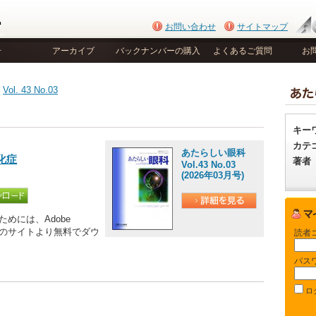
お問い合わせ
サイトマップ
号
アーカイブ
バックナンバーの購入
よくあるご質問
お
>
Vol. 43 No.03
キー
カテ
あたらしい眼科
化症
著者
Vol.43 No.03
(2026年03月号)
めには、Adobe
be社のサイトより無料でダウ
読者
パス
ロ