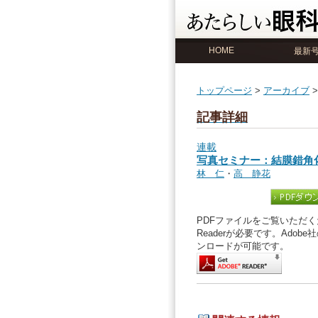
HOME
最新
トップページ
>
アーカイブ
記事詳細
連載
写真セミナー：結膜錯角
林 仁
・
高 静花
PDFファイルをご覧いただくた
Readerが必要です。Ado
ンロードが可能です。