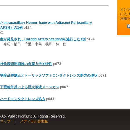
オン
に入
利用
illary Hemorrhage with Adjacent Peripapillary
（IHAPSH）の1例
p124
仁
され，Carotid Artery Stentingを施行した3例
p124
 裕昭・横田 千里・中島 義和・林 仁
状角膜切開術後の角膜力学的特性
p073
弱度乱視矯正とトーリックソフトコンタクトレンズ処方の現状
p071
下眼瞼外反による巨大涙液メニスカス
p067
ハードコンタクトレンズ処方
p043
Aoi Publications,Inc.All Rights Reserved.
マップ
|
メディカル葵出版