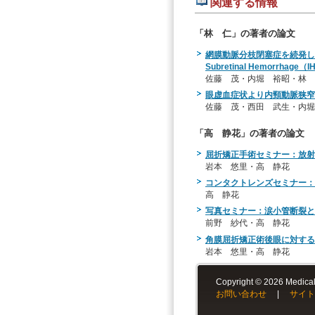
関連する情報
「林 仁」の著者の論文
網膜動脈分枝閉塞症を続発したIntrapap
Subretinal Hemorrhage
佐藤 茂・内堀 裕昭・林 
眼虚血症状より内頸動脈狭窄症が発見
佐藤 茂・西田 武生・内堀
「高 静花」の著者の論文
屈折矯正手術セミナー：放射
岩本 悠里・高 静花
コンタクトレンズセミナー：
高 静花
写真セミナー：涙小管断裂と
前野 紗代・高 静花
角膜屈折矯正術後眼に対する
岩本 悠里・高 静花
Copyright © 2026 Medical-
お問い合わせ
|
サイト