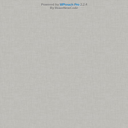
Powered by
WPtouch Pro
2.2.4
By BraveNewCode