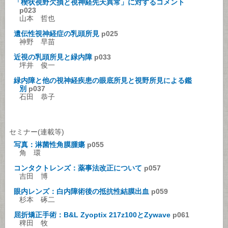
「楔状視野欠損と視神経先天異常」に対するコメント
p023
山本 哲也
遺伝性視神経症の乳頭所見
p025
神野 早苗
近視の乳頭所見と緑内障
p033
坪井 俊一
緑内障と他の視神経疾患の眼底所見と視野所見による鑑
別
p037
石田 恭子
セミナー(連載等)
写真：淋菌性角膜腫瘍
p055
角 環
コンタクトレンズ：薬事法改正について
p057
吉田 博
眼内レンズ：白内障術後の抵抗性結膜出血
p059
杉本 硺二
屈折矯正手術：B&L Zyoptix 217z100とZywave
p061
稗田 牧