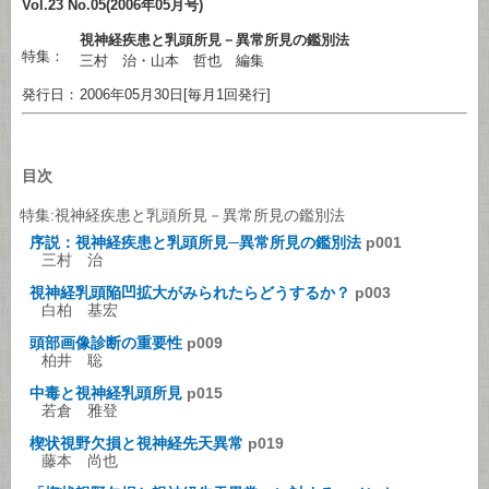
Vol.23 No.05(2006年05月号)
視神経疾患と乳頭所見－異常所見の鑑別法
特集：
三村 治・山本 哲也 編集
発行日：
2006年05月30日[毎月1回発行]
目次
特集:視神経疾患と乳頭所見－異常所見の鑑別法
序説：視神経疾患と乳頭所見─異常所見の鑑別法
p001
三村 治
視神経乳頭陥凹拡大がみられたらどうするか？
p003
白柏 基宏
頭部画像診断の重要性
p009
柏井 聡
中毒と視神経乳頭所見
p015
若倉 雅登
楔状視野欠損と視神経先天異常
p019
藤本 尚也