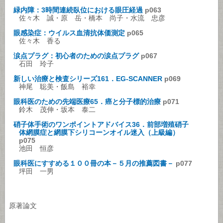
緑内障：3時間連続臥位における眼圧経過
p063
佐々木 誠・原 岳・橋本 尚子・水流 忠彦
眼感染症：ウイルス血清抗体価測定
p065
佐々木 香る
涙点プラグ：初心者のための涙点プラグ
p067
石田 玲子
新しい治療と検査シリーズ161．EG-SCANNER
p069
神尾 聡美・飯島 裕幸
眼科医のための先端医療65．癌と分子標的治療
p071
鈴木 茂伸・坂本 泰二
硝子体手術のワンポイントアドバイス36．前部増殖硝子
体網膜症と網膜下シリコーンオイル迷入（上級編）
p075
池田 恒彦
眼科医にすすめる１００冊の本－５月の推薦図書－
p077
坪田 一男
原著論文