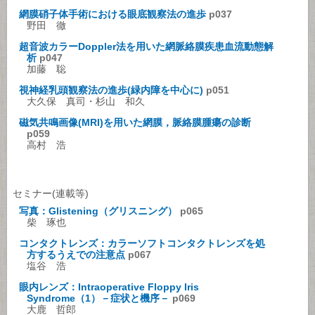
網膜硝子体手術における眼底観察法の進歩
p037
野田 徹
超音波カラーDoppler法を用いた網脈絡膜疾患血流動態解
析
p047
加藤 聡
視神経乳頭観察法の進歩(緑内障を中心に)
p051
大久保 真司・杉山 和久
磁気共鳴画像(MRI)を用いた網膜，脈絡膜腫瘍の診断
p059
高村 浩
セミナー(連載等)
写真：Glistening（グリスニング）
p065
柴 琢也
コンタクトレンズ：カラーソフトコンタクトレンズを処
方するうえでの注意点
p067
塩谷 浩
眼内レンズ：Intraoperative Floppy Iris
Syndrome（1）－症状と機序－
p069
大鹿 哲郎