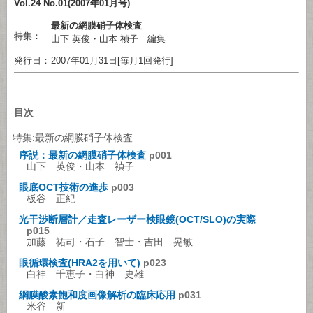
Vol.24 No.01(2007年01月号)
最新の網膜硝子体検査
特集：
山下 英俊・山本 禎子 編集
発行日：
2007年01月31日[毎月1回発行]
目次
特集:最新の網膜硝子体検査
序説：最新の網膜硝子体検査
p001
山下 英俊・山本 禎子
眼底OCT技術の進歩
p003
板谷 正紀
光干渉断層計／走査レーザー検眼鏡(OCT/SLO)の実際
p015
加藤 祐司・石子 智士・吉田 晃敏
眼循環検査(HRA2を用いて)
p023
白神 千恵子・白神 史雄
網膜酸素飽和度画像解析の臨床応用
p031
米谷 新