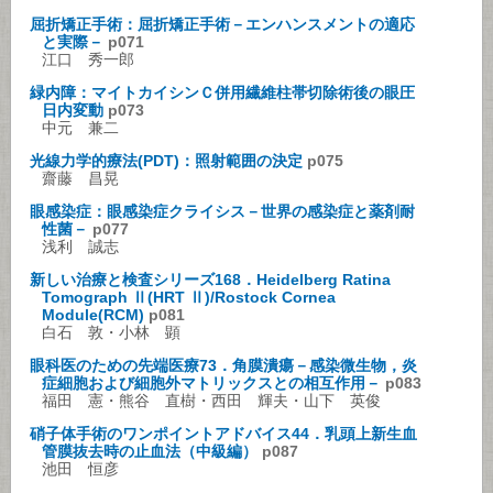
屈折矯正手術：屈折矯正手術－エンハンスメントの適応
と実際－
p071
江口 秀一郎
緑内障：マイトカイシンＣ併用繊維柱帯切除術後の眼圧
日内変動
p073
中元 兼二
光線力学的療法(PDT)：照射範囲の決定
p075
齋藤 昌晃
眼感染症：眼感染症クライシス－世界の感染症と薬剤耐
性菌－
p077
浅利 誠志
新しい治療と検査シリーズ168．Heidelberg Ratina
Tomograph Ⅱ(HRT Ⅱ)/Rostock Cornea
Module(RCM)
p081
白石 敦・小林 顕
眼科医のための先端医療73．角膜潰瘍－感染微生物，炎
症細胞および細胞外マトリックスとの相互作用－
p083
福田 憲・熊谷 直樹・西田 輝夫・山下 英俊
硝子体手術のワンポイントアドバイス44．乳頭上新生血
管膜抜去時の止血法（中級編）
p087
池田 恒彦