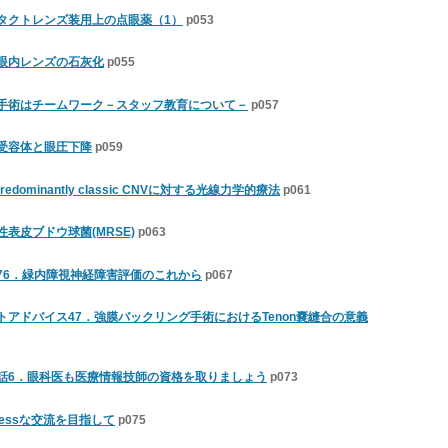
タクトレンズ装用上の点眼薬（1）
p053
眼内レンズの石灰化
p055
手術はチームワーク－スタッフ教育について－
p057
受容体と眼圧下降
p059
dominantly classic CNVに対する光線力学的療法
p061
表皮ブドウ球菌(MRSE)
p063
76．緑内障視神経障害評価のこれから
p067
アドバイス47．強膜バックリング手術におけるTenon嚢縫合の意義
話6．眼科医も医療情報技師の資格を取りましょう
p073
lessな交流を目指して
p075