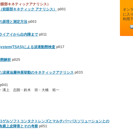
前眼部キネティックアナリシス）
（前眼部キネティック アナリシス）
p001
オン
に入
利用
の原理と測定方法
p003
ライアイから白内障まで
p011
ysis System(TSAS)による涙液動態検査
p017
動態解析
p025
た涙液油層伸展挙動のキネティックアナリシス
p033
p041
・溝上 志朗・鈴木 崇・大橋 裕一
ロゲルソフトコンタクトレンズとマルチパーパスソリューションとの
角膜上皮障害とその考察
p051