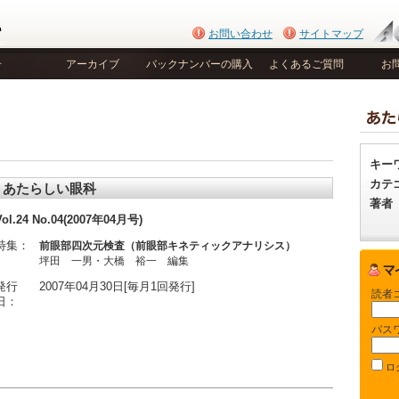
お問い合わせ
サイトマップ
号
アーカイブ
バックナンバーの購入
よくあるご質問
お
キー
カテ
あたらしい眼科
著者
Vol.24 No.04(2007年04月号)
特集：
前眼部四次元検査（前眼部キネティックアナリシス）
坪田 一男・大橋 裕一 編集
発行
2007年04月30日[毎月1回発行]
読者
日：
パス
ロ