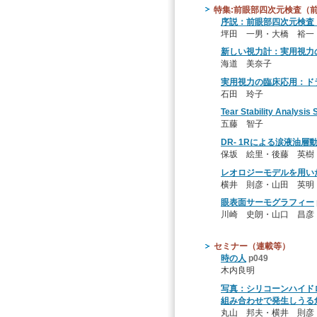
特集:前眼部四次元検査（
序説：前眼部四次元検査
坪田 一男・大橋 裕一
新しい視力計：実用視力
海道 美奈子
実用視力の臨床応用：ド
石田 玲子
Tear Stability Anal
五藤 智子
DR- 1Rによる涙液油層
保坂 絵里・後藤 英樹
レオロジーモデルを用い
横井 則彦・山田 英明
眼表面サーモグラフィー
川崎 史朗・山口 昌彦
セミナー（連載等）
時の人
p049
木内良明
写真：シリコーンハイド
組み合わせで発生しうる
丸山 邦夫・横井 則彦