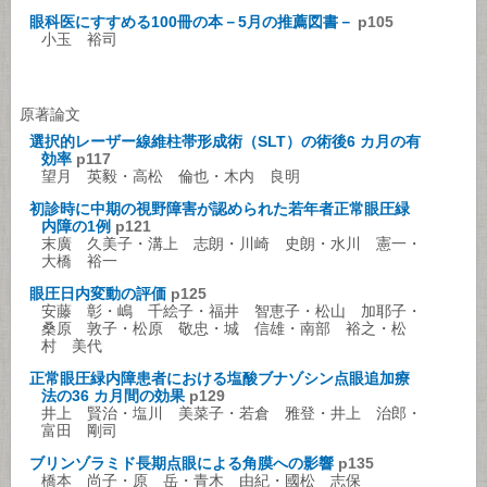
眼科医にすすめる100冊の本－5月の推薦図書－
p105
小玉 裕司
原著論文
選択的レーザー線維柱帯形成術（SLT）の術後6 カ月の有
効率
p117
望月 英毅・高松 倫也・木内 良明
初診時に中期の視野障害が認められた若年者正常眼圧緑
内障の1例
p121
末廣 久美子・溝上 志朗・川崎 史朗・水川 憲一・
大橋 裕一
眼圧日内変動の評価
p125
安藤 彰・嶋 千絵子・福井 智恵子・松山 加耶子・
桑原 敦子・松原 敬忠・城 信雄・南部 裕之・松
村 美代
正常眼圧緑内障患者における塩酸ブナゾシン点眼追加療
法の36 カ月間の効果
p129
井上 賢治・塩川 美菜子・若倉 雅登・井上 治郎・
富田 剛司
ブリンゾラミド長期点眼による角膜への影響
p135
橋本 尚子・原 岳・青木 由紀・國松 志保