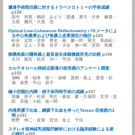
濾過手術既往眼に対するトラベクロトミーの手術成績
p139
田中 祥恵・鶴田 みどり・渡邊 真弓・片井 麻貴・
大黒 幾代・大黒 浩
Optical Low-Coherence Reflectometry パキメータによ
る中心角膜厚および角膜上皮厚測定の検討
p143
松永 次郎・宮井 尊史・南 慶一郎・尾方 美由紀・
本坊 正人・子島 良平・大谷 伸一郎・宮田 和典
狭隅角眼の隅角鏡と超音波生体顕微鏡所見の比較
p149
大川 親宏・松永 功一・宇治 幸隆
カルテオロール持続点眼液の使用感のアンケート調査
p153
湖崎 淳・稲本 裕一・岩崎 直樹・尾上 晋吾・杉
浦 寅男・平山 容子
極小切開白内障・硝子体同時手術の成績
p157
加藤 崇子・松原 明久・倉知 豪・久保田 文洋・吉
田 宗徳・小椋 祐一郎
内境界膜下出血，網膜下出血を伴ったTerson 症候群の1
例
p161
牧野 伸二・反保 宏信・金上 千佳
ステレオ視神経乳頭陥凹解析における臨床経験による差
の検討
p165