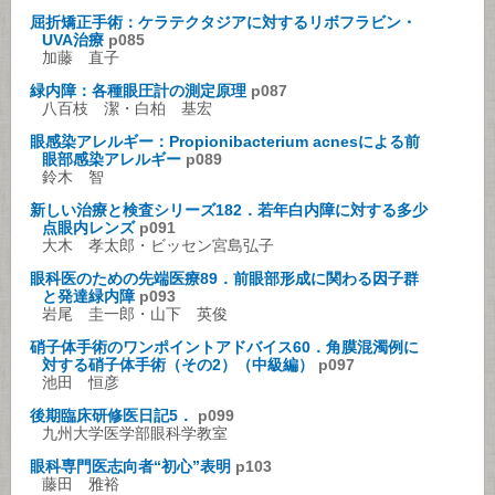
屈折矯正手術：ケラテクタジアに対するリボフラビン・
UVA治療
p085
加藤 直子
緑内障：各種眼圧計の測定原理
p087
八百枝 潔・白柏 基宏
眼感染アレルギー：Propionibacterium acnesによる前
眼部感染アレルギー
p089
鈴木 智
新しい治療と検査シリーズ182．若年白内障に対する多少
点眼内レンズ
p091
大木 孝太郎・ビッセン宮島弘子
眼科医のための先端医療89．前眼部形成に関わる因子群
と発達緑内障
p093
岩尾 圭一郎・山下 英俊
硝子体手術のワンポイントアドバイス60．角膜混濁例に
対する硝子体手術（その2）（中級編）
p097
池田 恒彦
後期臨床研修医日記5．
p099
九州大学医学部眼科学教室
眼科専門医志向者“初心”表明
p103
藤田 雅裕