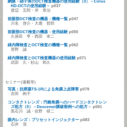
網膜・硝子体のOCT検査機器の使用経験（3）－Cirrus
HD-OCTの使用経験－
p037
渡辺 五郎・岸 章治
前眼部OCT検査の機器：機種一覧
p047
川名 啓介・大鹿 哲郎
前眼部OCT検査の機器：使用経験
p055
久保田 亨・西田 幸二
緑内障検査とOCT検査の機種一覧
p062
菅野 誠
緑内障検査とOCT検査機器の使用経験
p071
武田 久・杉山 和久
セミナー(連載等)
写真：抗癌薬TS-1Rによる角膜上皮障害
p079
吉田 絢子
コンタクトレンズ：円錐角膜へのハードコンタクトレン
ズ処方（5）－Descemet膜破裂例への処方－
p081
黒石川 誠・佐野 研二
眼内レンズ：プリセットインジェクター
p083
石井 清