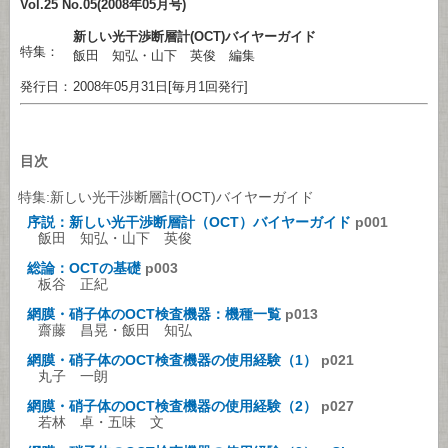
Vol.25 No.05(2008年05月号)
新しい光干渉断層計(OCT)バイヤーガイド
特集：
飯田 知弘・山下 英俊 編集
発行日：
2008年05月31日[毎月1回発行]
目次
特集:新しい光干渉断層計(OCT)バイヤーガイド
序説：新しい光干渉断層計（OCT）バイヤーガイド
p001
飯田 知弘・山下 英俊
総論：OCTの基礎
p003
板谷 正紀
網膜・硝子体のOCT検査機器：機種一覧
p013
齋藤 昌晃・飯田 知弘
網膜・硝子体のOCT検査機器の使用経験（1）
p021
丸子 一朗
網膜・硝子体のOCT検査機器の使用経験（2）
p027
若林 卓・五味 文