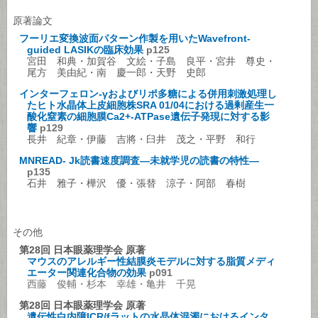
原著論文
フーリエ変換波面パターン作製を用いたWavefront-
guided LASIKの臨床効果
p125
宮田 和典・加賀谷 文絵・子島 良平・宮井 尊史・
尾方 美由紀・南 慶一郎・天野 史郎
インターフェロン-γおよびリポ多糖による併用刺激処理し
たヒト水晶体上皮細胞株SRA 01/04における過剰産生一
酸化窒素の細胞膜Ca2+-ATPase遺伝子発現に対する影
響
p129
長井 紀章・伊藤 吉將・臼井 茂之・平野 和行
MNREAD- Jk読書速度調査―未就学児の読書の特性―
p135
石井 雅子・樺沢 優・張替 涼子・阿部 春樹
その他
第28回 日本眼薬理学会 原著
マウスのアレルギー性結膜炎モデルに対する脂質メディ
エーター関連化合物の効果
p091
西藤 俊輔・杉本 幸雄・亀井 千晃
第28回 日本眼薬理学会 原著
遺伝性白内障ICR/fラットの水晶体混濁におけるインタ