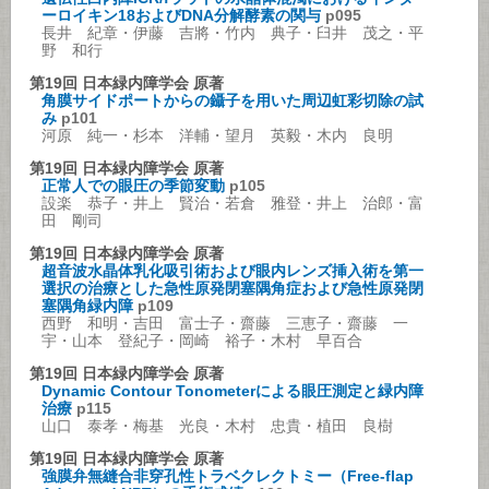
ーロイキン18およびDNA分解酵素の関与
p095
長井 紀章・伊藤 吉將・竹内 典子・臼井 茂之・平
野 和行
第19回 日本緑内障学会 原著
角膜サイドポートからの鑷子を用いた周辺虹彩切除の試
み
p101
河原 純一・杉本 洋輔・望月 英毅・木内 良明
第19回 日本緑内障学会 原著
正常人での眼圧の季節変動
p105
設楽 恭子・井上 賢治・若倉 雅登・井上 治郎・富
田 剛司
第19回 日本緑内障学会 原著
超音波水晶体乳化吸引術および眼内レンズ挿入術を第一
選択の治療とした急性原発閉塞隅角症および急性原発閉
塞隅角緑内障
p109
西野 和明・吉田 富士子・齋藤 三恵子・齋藤 一
宇・山本 登紀子・岡崎 裕子・木村 早百合
第19回 日本緑内障学会 原著
Dynamic Contour Tonometerによる眼圧測定と緑内障
治療
p115
山口 泰孝・梅基 光良・木村 忠貴・植田 良樹
第19回 日本緑内障学会 原著
強膜弁無縫合非穿孔性トラベクレクトミー（Free-flap