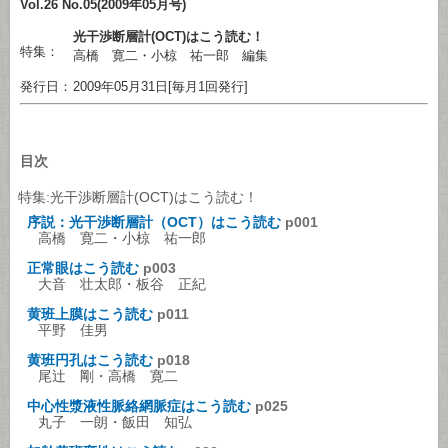
Vol.26 No.05(2009年05月号)
光干渉断層計(OCT)はこう読む！
特集：
高橋 寛二・小椋 祐一郎 編集
発行日：
2009年05月31日[毎月1回発行]
目次
特集:光干渉断層計(OCT)はこう読む！
序説：光干渉断層計（OCT）はこう読む
p001
高橋 寛二・小椋 祐一郎
正常眼はこう読む
p003
大音 壮太郎・板谷 正紀
黄班上膜はこう読む
p011
平野 佳男
黄班円孔はこう読む
p018
尾辻 剛・高橋 寛二
中心性漿液性脈絡網脈症はこう読む
p025
丸子 一朗・飯田 知弘