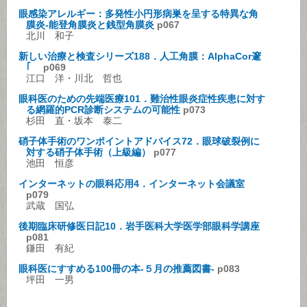
眼感染アレルギー：多発性小円形病巣を呈する特異な角
膜炎-能登角膜炎と銭型角膜炎
p067
北川 和子
新しい治療と検査シリーズ188．人工角膜：AlphaCor邃
｢
p069
江口 洋・川北 哲也
眼科医のための先端医療101．難治性眼炎症性疾患に対す
る網羅的PCR診断システムの可能性
p073
杉田 直・坂本 泰二
硝子体手術のワンポイントアドバイス72．眼球破裂例に
対する硝子体手術（上級編）
p077
池田 恒彦
インターネットの眼科応用4．インターネット会議室
p079
武蔵 国弘
後期臨床研修医日記10．岩手医科大学医学部眼科学講座
p081
鎌田 有紀
眼科医にすすめる100冊の本-５月の推薦図書-
p083
坪田 一男