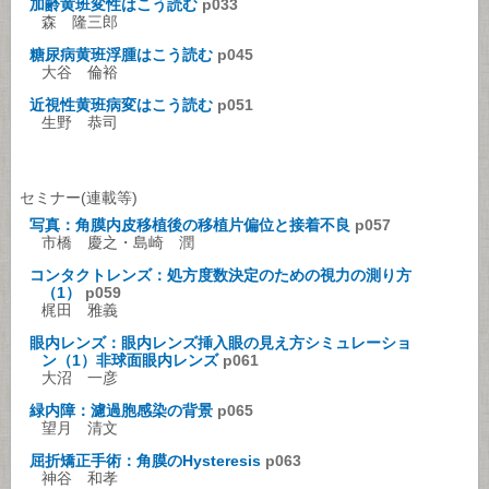
加齢黄班変性はこう読む
p033
森 隆三郎
糖尿病黄班浮腫はこう読む
p045
大谷 倫裕
近視性黄班病変はこう読む
p051
生野 恭司
セミナー(連載等)
写真：角膜内皮移植後の移植片偏位と接着不良
p057
市橋 慶之・島崎 潤
コンタクトレンズ：処方度数決定のための視力の測り方
（1）
p059
梶田 雅義
眼内レンズ：眼内レンズ挿入眼の見え方シミュレーショ
ン（1）非球面眼内レンズ
p061
大沼 一彦
緑内障：濾過胞感染の背景
p065
望月 清文
屈折矯正手術：角膜のHysteresis
p063
神谷 和孝