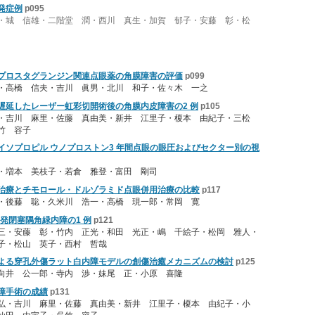
発症例
p095
・城 信雄・二階堂 潤・西川 真生・加賀 郁子・安藤 彰・松
プロスタグランジン関連点眼薬の角膜障害の評価
p099
・高橋 信夫・吉川 眞男・北川 和子・佐々木 一之
遅延したレーザー虹彩切開術後の角膜内皮障害の2 例
p105
・吉川 麻里・佐藤 真由美・新井 江里子・榎本 由紀子・三松
竹 容子
イソプロピル ウノプロストン3 年間点眼の眼圧およびセクター別の視
・増本 美枝子・若倉 雅登・富田 剛司
治療とチモロール・ドルゾラミド点眼併用治療の比較
p117
・後藤 聡・久米川 浩一・高橋 現一郎・常岡 寛
る続発閉塞隅角緑内障の1 例
p121
三・安藤 彰・竹内 正光・和田 光正・嶋 千絵子・松岡 雅人・
子・松山 英子・西村 哲哉
射による穿孔外傷ラット白内障モデルの創傷治癒メカニズムの検討
p125
向井 公一郎・寺内 渉・妹尾 正・小原 喜隆
障手術の成績
p131
弘・吉川 麻里・佐藤 真由美・新井 江里子・榎本 由紀子・小