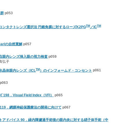
候群
p053
TM
TM
コンタクトレンズ選択法 円錐角膜に対するローズK2PG
／IC
pearlの自然寛解
p057
点眼内レンズ挿入眼の視力検査
p059
島弘子
TM
晶体眼内レンズ（ICL
）のインフォームド・コンセント
p061
p063
．Visual Field Index（VFI）
p065
119．網膜神経保護療法の開発に向けて
p067
トアドバイス 90．緑内障濾過手術後の眼内炎に対する硝子体手術（中