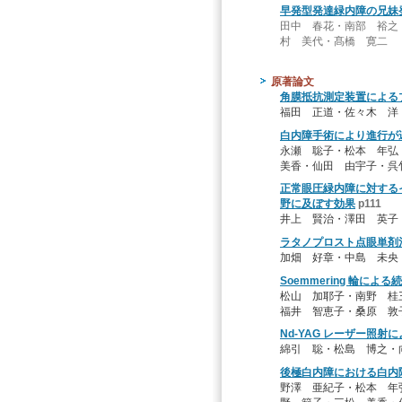
早発型発達緑内障の兄妹
田中 春花・南部 裕之
村 美代・髙橋 寛二
原著論文
角膜抵抗測定装置による
福田 正道・佐々木 洋
白内障手術により進行が
永瀬 聡子・松本 年弘
美香・仙田 由宇子・呉
正常眼圧緑内障に対する
野に及ぼす効果
p111
井上 賢治・澤田 英子
ラタノプロスト点眼単剤
加畑 好章・中島 未央
Soemmering 輪によ
松山 加耶子・南野 桂
福井 智恵子・桑原 敦
Nd-YAG レーザー照
綿引 聡・松島 博之・
後極白内障における白内
野澤 亜紀子・松本 年