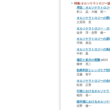
特集:オルソケラトロジー
序説：オルソケラトロジ
村上 晶・大橋 裕一
オルソケラトロジーの歴
土至田 宏
オルソケラトロジー・ガ
金井 淳・吉野 健一
オルソケラトロジーの原
平岡 孝浩
オルソケラトロジーの角
中村 葉
適応と処方の実際
p023
柳井 亮二
効果判定とレンズケア対
五藤 智子
オルソケラトロジーの合
松原 正男
行政におけるオルソケラ
植田 喜一
諸外国におけるオルソケ
吉野 健一