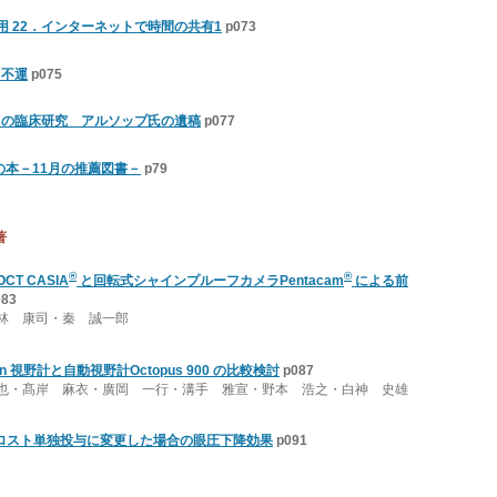
 22．インターネットで時間の共有1
p073
と不運
p075
NIHの臨床研究 アルソップ氏の遺稿
p077
の本－11月の推薦図書－
p79
著
®
®
T CASIA
と回転式シャインプルーフカメラPentacam
による前
083
林 康司・秦 誠一郎
n 視野計と自動視野計Octopus 900 の比較検討
p087
也・髙岸 麻衣・廣岡 一行・溝手 雅宣・野本 浩之・白神 史雄
プロスト単独投与に変更した場合の眼圧下降効果
p091