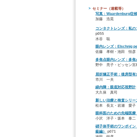
セミナー（連載等）
写真：Waardenburg症
加藤 浩晃
コンタクトレンズ：私の
p055
水谷 聡
眼内レンズ：Elschnig 
佐藤 孝樹・池田 恒彦
多焦点眼内レンズ：多焦
野中 亮子・ビッセン宮
屈折矯正手術：後房型有水
市川 一夫
緑内障：眼底対応視野計
大久保 真司
新しい治療と検査シリーズ 198
松本 長太・岩瀬 愛子
眼科医のための先端医療 
小沢 洋子・坂本 泰二
硝子体手術のワンポイン
級編）
p071
池田 恒彦