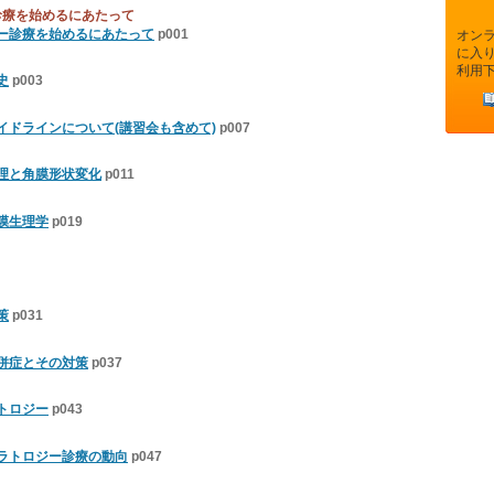
診療を始めるにあたって
ー診療を始めるにあたって
p001
オン
に入
利用
史
p003
イドラインについて(講習会も含めて)
p007
理と角膜形状変化
p011
膜生理学
p019
策
p031
併症とその対策
p037
トロジー
p043
ラトロジー診療の動向
p047