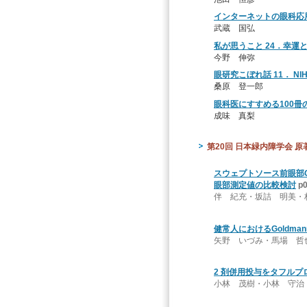
インターネットの眼科応用
武蔵 国弘
私が思うこと 24．幸運
今野 伸弥
眼研究こぼれ話 11． 
桑原 登一郎
眼科医にすすめる100冊
成味 真梨
第20回 日本緑内障学会 原
スウェプトソース前眼部OC
眼部測定値の比較検討
p
伴 紀充・坂詰 明美・
健常人におけるGoldman
矢野 いづみ・馬場 哲
2 剤併用投与をタフル
小林 茂樹・小林 守治