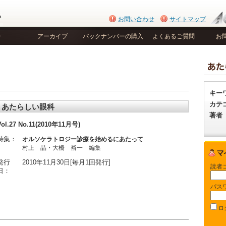
お問い合わせ
サイトマップ
号
アーカイブ
バックナンバーの購入
よくあるご質問
お
キー
カテ
あたらしい眼科
著者
Vol.27 No.11(2010年11月号)
特集：
オルソケラトロジー診療を始めるにあたって
村上 晶・大橋 裕一 編集
発行
2010年11月30日[毎月1回発行]
読者
日：
パス
ロ