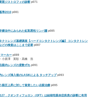
黄斑ジストロフィの診断
p071
準2010
p081
学療法中にみられた虹彩悪性リンパ腫
p085
タクトレンズ基礎講座【ハードコンタクトレンズ編】 コンタクトレン
状などの検査はここまで必要
p087
 マーカー
p089
・小原澤 英彰・高橋 浩
点眼内レンズの度数ずれ
p091
レンズ挿入後のLASIKによる タッチアップ
p093
う眼圧上昇に対して留意したい点眼治療
p095
127．クオンティフェロン（QFT）は結核性眼炎症疾患の診断に有用