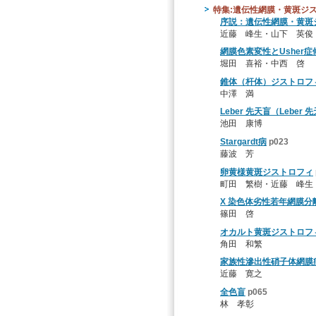
特集:遺伝性網膜・黄斑ジ
序説：遺伝性網膜・黄斑
近藤 峰生・山下 英俊
網膜色素変性とUsher
堀田 喜裕・中西 啓
錐体（杆体）ジストロフ
中澤 満
Leber 先天盲（Leber
池田 康博
Stargardt病
p023
藤波 芳
卵黄様黄斑ジストロフィ
町田 繁樹・近藤 峰生
X 染色体劣性若年網膜分
篠田 啓
オカルト黄斑ジストロフ
角田 和繁
家族性滲出性硝子体網膜症
近藤 寛之
全色盲
p065
林 孝彰