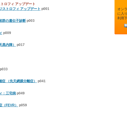
ストロフィ アップデート
ジストロフィ アップデート
p001
オン
に入
利用
症候群の遺伝子診断
p003
ィ
p009
 先天黒内障）
p017
p033
離症 （先天網膜分離症）
p041
ィ：三宅病
p049
（FEVR）
p059