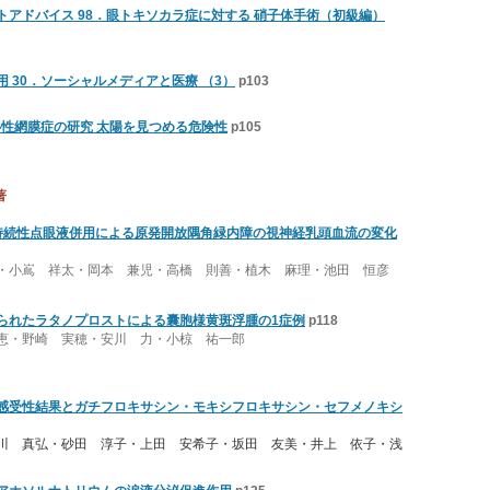
トアドバイス 98．眼トキソカラ症に対する 硝子体手術（初級編）
 30．ソーシャルメディアと医療 （3）
p103
心性網膜症の研究 太陽を見つめる危険性
p105
著
持続性点眼液併用による原発開放隅角緑内障の視神経乳頭血流の変化
・小嶌 祥太・岡本 兼児・高橋 則善・植木 麻理・池田 恒彦
られたラタノプロストによる囊胞様黄斑浮腫の1症例
p118
恵・野崎 実穂・安川 力・小椋 祐一郎
感受性結果とガチフロキサシン・モキシフロキサシン・セフメノキシ
川 真弘・砂田 淳子・上田 安希子・坂田 友美・井上 依子・浅