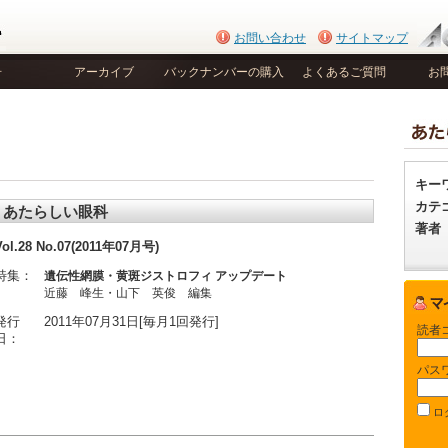
お問い合わせ
サイトマップ
号
アーカイブ
バックナンバーの購入
よくあるご質問
お
キー
カテ
あたらしい眼科
著者
Vol.28 No.07(2011年07月号)
特集：
遺伝性網膜・黄斑ジストロフィ アップデート
近藤 峰生・山下 英俊 編集
発行
2011年07月31日[毎月1回発行]
読者
日：
パス
ロ