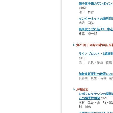
硝子体手術のワンポイン
p102
池田 恒彦
インターネットの眼科応用
武蔵 国弘
眼研究こぼれ話 19．中
桑原 登一郎
第21回 日本緑内障学会 原
ラタノプロスト・β遮断
p113
柴田 真帆・杉山 哲也
加齢黄斑変性の僚眼にみ
長谷川 典生・高瀬 綾
原著論文
レボフロキサシンの薬剤
ムの感受性相関
p121
木村 圭吾・西 功・豊
利 誠志