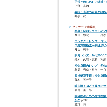
正常と紛らわしい網膜・
上野 真治
総説：老視の定義と診断基
井手 武
セミナー（連載等）
写真：関節リウマチの化
西田 雅宏・山口 昌彦
コンタクトレンズ：コン
ズ処方前検査 ─眼瞼形
月山 純子
眼内レンズ：半円式CCC
鈴木 久晴・志和 利彦
多焦点眼内レンズ：多焦
鳥居 秀成・根岸 一乃
屈折矯正手術：多焦点眼内
藤本 可芳子
緑内障：ぶどう膜炎に伴
岩尾 圭一郎
眼科医のための先端医療 
か？
p097
慶野 博