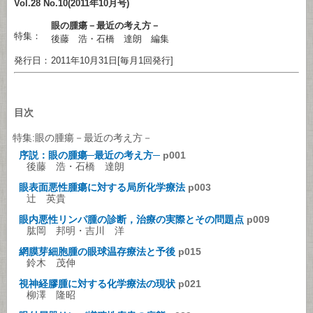
Vol.28 No.10(2011年10月号)
眼の腫瘍－最近の考え方－
特集：
後藤 浩・石橋 達朗 編集
発行日：
2011年10月31日[毎月1回発行]
目次
特集:眼の腫瘍－最近の考え方－
序説：眼の腫瘍─最近の考え方─
p001
後藤 浩・石橋 達朗
眼表面悪性腫瘍に対する局所化学療法
p003
辻 英貴
眼内悪性リンパ腫の診断，治療の実際とその問題点
p009
肱岡 邦明・吉川 洋
網膜芽細胞腫の眼球温存療法と予後
p015
鈴木 茂伸
視神経膠腫に対する化学療法の現状
p021
柳澤 隆昭