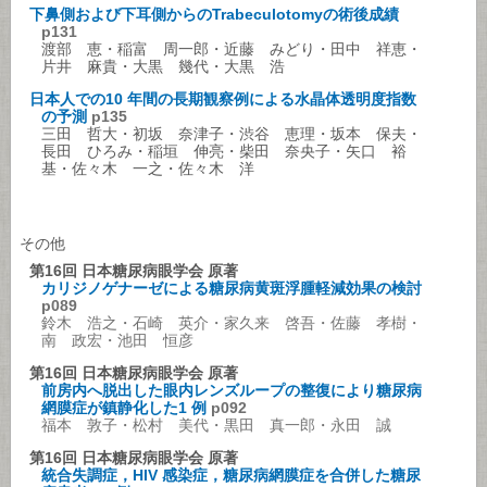
下鼻側および下耳側からのTrabeculotomyの術後成績
p131
渡部 恵・稲富 周一郎・近藤 みどり・田中 祥恵・
片井 麻貴・大黒 幾代・大黒 浩
日本人での10 年間の長期観察例による水晶体透明度指数
の予測
p135
三田 哲大・初坂 奈津子・渋谷 恵理・坂本 保夫・
長田 ひろみ・稲垣 伸亮・柴田 奈央子・矢口 裕
基・佐々木 一之・佐々木 洋
その他
第16回 日本糖尿病眼学会 原著
カリジノゲナーゼによる糖尿病黄斑浮腫軽減効果の検討
p089
鈴木 浩之・石崎 英介・家久来 啓吾・佐藤 孝樹・
南 政宏・池田 恒彦
第16回 日本糖尿病眼学会 原著
前房内へ脱出した眼内レンズループの整復により糖尿病
網膜症が鎮静化した1 例
p092
福本 敦子・松村 美代・黒田 真一郎・永田 誠
第16回 日本糖尿病眼学会 原著
統合失調症，HIV 感染症，糖尿病網膜症を合併した糖尿