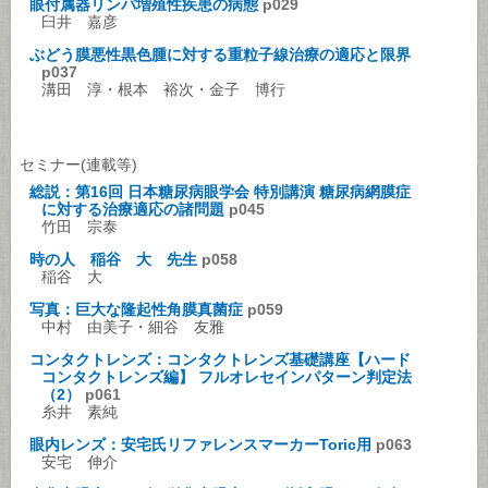
眼付属器リンパ増殖性疾患の病態
p029
臼井 嘉彦
ぶどう膜悪性黒色腫に対する重粒子線治療の適応と限界
p037
溝田 淳・根本 裕次・金子 博行
セミナー(連載等)
総説：第16回 日本糖尿病眼学会 特別講演 糖尿病網膜症
に対する治療適応の諸問題
p045
竹田 宗泰
時の人 稲谷 大 先生
p058
稲谷 大
写真：巨大な隆起性角膜真菌症
p059
中村 由美子・細谷 友雅
コンタクトレンズ：コンタクトレンズ基礎講座【ハード
コンタクトレンズ編】 フルオレセインパターン判定法
（2）
p061
糸井 素純
眼内レンズ：安宅氏リファレンスマーカーToric用
p063
安宅 伸介