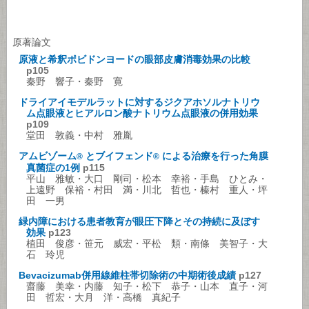
原著論文
原液と希釈ポビドンヨードの眼部皮膚消毒効果の比較
p105
秦野 響子・秦野 寛
ドライアイモデルラットに対するジクアホソルナトリウ
ム点眼液とヒアルロン酸ナトリウム点眼液の併用効果
p109
堂田 敦義・中村 雅胤
アムビゾーム
とブイフェンド
による治療を行った角膜
®
®
真菌症の1例
p115
平山 雅敏・大口 剛司・松本 幸裕・手島 ひとみ・
上遠野 保裕・村田 満・川北 哲也・榛村 重人・坪
田 一男
緑内障における患者教育が眼圧下降とその持続に及ぼす
効果
p123
植田 俊彦・笹元 威宏・平松 類・南條 美智子・大
石 玲児
Bevacizumab併用線維柱帯切除術の中期術後成績
p127
齋藤 美幸・内藤 知子・松下 恭子・山本 直子・河
田 哲宏・大月 洋・高橋 真紀子