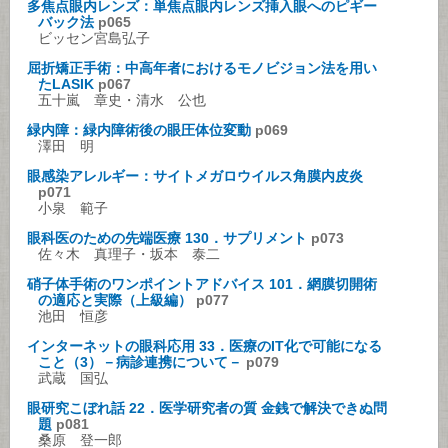
多焦点眼内レンズ：単焦点眼内レンズ挿入眼へのピギー
バック法
p065
ビッセン宮島弘子
屈折矯正手術：中高年者におけるモノビジョン法を用い
たLASIK
p067
五十嵐 章史・清水 公也
緑内障：緑内障術後の眼圧体位変動
p069
澤田 明
眼感染アレルギー：サイトメガロウイルス角膜内皮炎
p071
小泉 範子
眼科医のための先端医療 130．サプリメント
p073
佐々木 真理子・坂本 泰二
硝子体手術のワンポイントアドバイス 101．網膜切開術
の適応と実際（上級編）
p077
池田 恒彦
インターネットの眼科応用 33．医療のIT化で可能になる
こと（3）－病診連携について－
p079
武蔵 国弘
眼研究こぼれ話 22．医学研究者の質 金銭で解決できぬ問
題
p081
桑原 登一郎