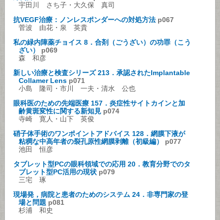
宇田川 さち子・大久保 真司
抗VEGF治療：ノンレスポンダーへの対処方法
p067
菅波 由花・泉 英貴
私の緑内障薬チョイス 8．合剤（ごうざい）の功罪（こう
ざい）
p069
森 和彦
新しい治療と検査シリーズ 213．承認されたImplantable
Collamer Lens
p071
小島 隆司・市川 一夫・清水 公也
眼科医のための先端医療 157．炎症性サイトカインと加
齢黄斑変性に関する新知見
p074
寺崎 寛人・山下 英俊
硝子体手術のワンポイントアドバイス 128．網膜下液が
粘稠な中高年者の裂孔原性網膜剥離（初級編）
p077
池田 恒彦
タブレット型PCの眼科領域での応用 20．教育分野でのタ
ブレット型PC活用の現状
p079
三宅 琢
現場発，病院と患者のためのシステム 24．非専門家の登
場と問題
p081
杉浦 和史