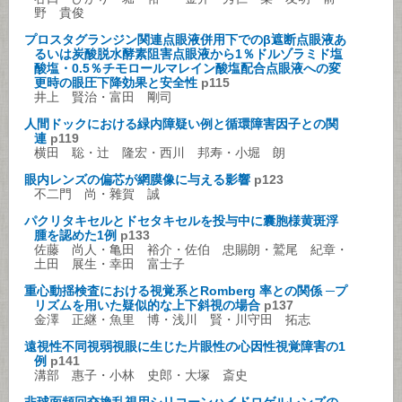
野 貴俊
プロスタグランジン関連点眼液併用下でのβ遮断点眼液あ
るいは炭酸脱水酵素阻害点眼液から1％ドルゾラミド塩
酸塩・0.5％チモロールマレイン酸塩配合点眼液への変
更時の眼圧下降効果と安全性
p115
井上 賢治・富田 剛司
人間ドックにおける緑内障疑い例と循環障害因子との関
連
p119
横田 聡・辻 隆宏・西川 邦寿・小堀 朗
眼内レンズの偏芯が網膜像に与える影響
p123
不二門 尚・雜賀 誠
パクリタキセルとドセタキセルを投与中に囊胞様黄斑浮
腫を認めた1例
p133
佐藤 尚人・亀田 裕介・佐伯 忠賜朗・鷲尾 紀章・
土田 展生・幸田 富士子
重心動揺検査における視覚系とRomberg 率との関係 ─プ
リズムを用いた疑似的な上下斜視の場合
p137
金澤 正継・魚里 博・浅川 賢・川守田 拓志
遠視性不同視弱視眼に生じた片眼性の心因性視覚障害の1
例
p141
溝部 惠子・小林 史郎・大塚 斎史