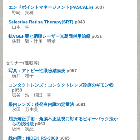
エンドポイントマネージメント(PASCAL
)
p037
®
野崎 実穂
Selective Retina Therapy(SRT)
p043
山本 学
抗VGEF薬と網膜レーザー光凝固併用治療
p051
荻野 顕・辻川 明孝
セミナー(連載等)
写真：アトピー性眼瞼結膜炎
p057
横井 桂子
コンタクトレンズ：コンタクトレンズ診療のギモン⑧
p059
塩谷 浩・植田 喜一
眼内レンズ：後発白内障の定量法
p061
永田 万由美
屈折矯正手術：角膜不正乱視に対するピギーバック法か
らの脱出法
p063
坂田 実紀
緑内障：NIDEK RS-3000
p065