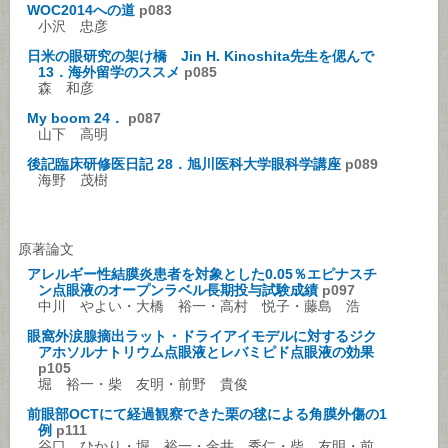
WOC2014への道
p083
小沢 忠彦
日米の眼研究の架け橋 Jin H. Kinoshita先生を偲んで
13．海外留学のススメ
p085
森 和彦
My boom 24．
p087
山下 高明
後記臨床研修医日記 28．旭川医科大学眼科学講座
p089
海野 茂樹
原著論文
アレルギー性結膜炎患者を対象とした0.05％エピナスチ
ン点眼液のオープンラベル長期投与試験成績
p097
中川 やよい・大橋 裕一・高村 悦子・藤島 浩
眼窩外涙腺摘出ラット・ドライアイモデルに対するジク
アホソルナトリウム点眼液とレバミピド点眼液の効果
p105
堀 裕一・柴 友明・前野 貴俊
前眼部OCTにて経過観察できた栗の毬による角膜外傷の1
例
p111
谷口 ひかり・堀 裕一・金井 秀仁・柴 友明・前