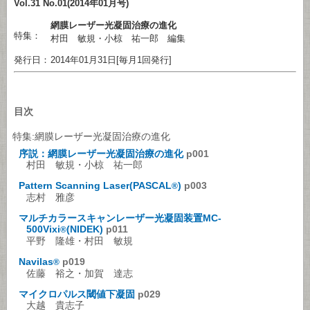
Vol.31 No.01(2014年01月号)
網膜レーザー光凝固治療の進化
特集：
村田 敏規・小椋 祐一郎 編集
発行日：
2014年01月31日[毎月1回発行]
目次
特集:網膜レーザー光凝固治療の進化
序説：網膜レーザー光凝固治療の進化
p001
村田 敏規・小椋 祐一郎
Pattern Scanning Laser(PASCAL
)
p003
®
志村 雅彦
マルチカラースキャンレーザー光凝固装置MC-
500Vixi
(NIDEK)
p011
®
平野 隆雄・村田 敏規
Navilas
p019
®
佐藤 裕之・加賀 達志
マイクロパルス閾値下凝固
p029
大越 貴志子