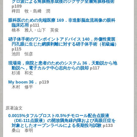
クロ波による角膜熱形成後のジグザグ全層角膜移植術
p109
稗田 牧・島﨑 潤
眼科医のための先端医療 169．非造影脳血流画像の眼科
臨床応用
p111
橋本 雅人・山下 英俊
硝子体手術のワンポイントアドバイス 140．外傷性黄斑
円孔眼に生じた網膜剥離に対する硝子体手術（初級編）
p115
池田 恒彦
現場発，病院と患者のためのシステム 36．天動説から地
動説へ，電子カルテ中心志向からの脱却
p117
杉浦 和史
My boom 36．
p119
木村 修平
原著論文
0.0015%タフルプロスト/0.5%チモロール配合点眼液
（DE-111点眼液）の開放隅角緑内障および高眼圧症を
対象としたオープンラベルによる長期投与試験
p133
桑山 泰明