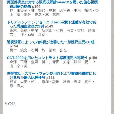
黄斑部疾患に対する眼底視野計maia
を用いた偏心視獲
TM
得訓練の効果
p144
林 由美子・林 顕代・奥村 詠里香・中川 拓也・掛
上 謙・追分 俊彦・林 篤志
トリアムシノロンアセトニドTenon囊下注射が有効であ
った乳頭血管炎の1例
p149
荒木 美穂・中尾 新太郎・小椋 有貴・宮崎 勝徳・
吉川 洋・石橋 達朗
近視矯正によって内斜視が改善した一卵性双生児の1組
p154
橋本 篤文・石川 均・清水 公也
CGT-2000を用いたコントラスト感度測定の再現性
p159
金澤 正継・魚里 博・川守田 拓志・浅川 賢・中
山 奈々美
携帯電話・スマートフォン使用時および書籍読書時にお
ける視距離の比較検討
p163
野原 尚美・松井 康樹・説田 雅典・野原 貴裕・
原 直人
その他