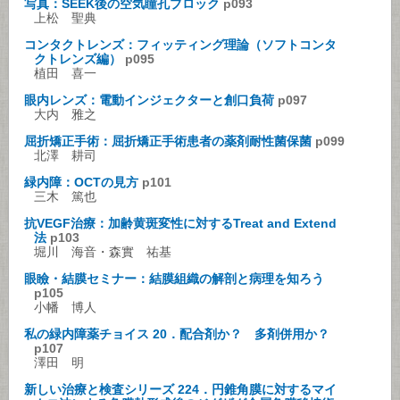
写真：SEEK後の空気瞳孔ブロック
p093
上松 聖典
コンタクトレンズ：フィッティング理論（ソフトコンタ
クトレンズ編）
p095
植田 喜一
眼内レンズ：電動インジェクターと創口負荷
p097
大内 雅之
屈折矯正手術：屈折矯正手術患者の薬剤耐性菌保菌
p099
北澤 耕司
緑内障：OCTの見方
p101
三木 篤也
抗VEGF治療：加齢黄斑変性に対するTreat and Extend
法
p103
堀川 海音・森實 祐基
眼瞼・結膜セミナー：結膜組織の解剖と病理を知ろう
p105
小幡 博人
私の緑内障薬チョイス 20．配合剤か？ 多剤併用か？
p107
澤田 明
新しい治療と検査シリーズ 224．円錐角膜に対するマイ