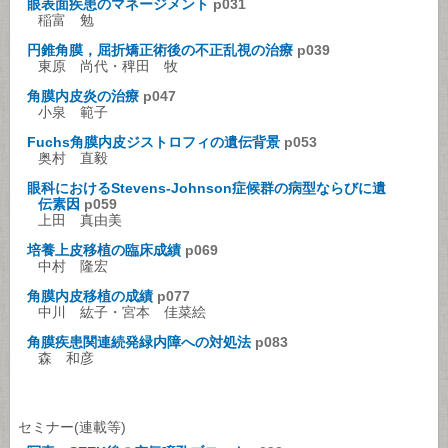
眼表面疾患のマネージメント
p031
稲富 勉
円錐角膜，屈折矯正術後の不正乱視の治療
p039
東原 尚代・稗田 牧
角膜内皮炎の治療
p047
小泉 範子
Fuchs角膜内皮ジストロフィの遺伝背景
p053
奥村 直毅
眼科におけるStevens-Johnson症候群の病型ならびに遺
伝素因
p059
上田 真由美
培養上皮移植の臨床成績
p069
中村 隆宏
角膜内皮移植の成績
p077
中川 紘子・宮本 佳菜絵
角膜疾患関連続発緑内障への対処法
p083
森 和彦
セミナー(連載等)