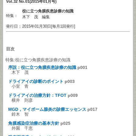
Vol.32 No.01(2015年01月号)
役に立つ角膜疾患診療の知識
特集：
木下 茂 編集
発行日：
2015年01月30日[毎月1回発行]
目次
特集:役に立つ角膜疾患診療の知識
序説：役に立つ角膜疾患診療の知識
p001
木下 茂
ドライアイの診断のポイント
p003
小室 青
ドライアイの治療方針：TFOT
p009
横井 則彦
MGD，マイボーム腺炎の診療エッセンス
p017
鈴木 智
角膜感染症治療の基本方針
p025
外園 千恵