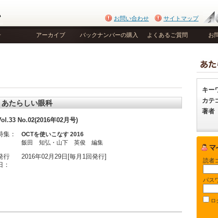
お問い合わせ
サイトマップ
号
アーカイブ
バックナンバーの購入
よくあるご質問
お
キー
カテ
あたらしい眼科
著者
Vol.33 No.02(2016年02月号)
特集：
OCTを使いこなす 2016
飯田 知弘・山下 英俊 編集
発行
2016年02月29日[毎月1回発行]
読者
日：
パス
ロ