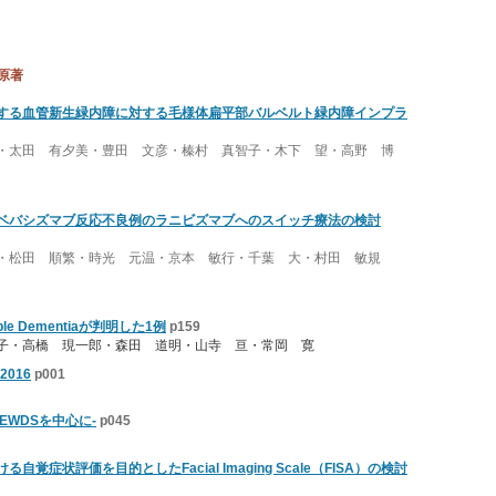
 原著
する血管新生緑内障に対する毛様体扁平部バルベルト緑内障インプラ
・太田 有夕美・豊田 文彦・榛村 真智子・木下 望・高野 博
ベバシズマブ反応不良例のラニビズマブへのスイッチ療法の検討
・松田 順繁・時光 元温・京本 敏行・千葉 大・村田 敏規
le Dementiaが判明した1例
p159
子・高橋 現一郎・森田 道明・山寺 亘・常岡 寛
016
p001
MEWDSを中心に-
p045
覚症状評価を目的としたFacial Imaging Scale（FISA）の検討