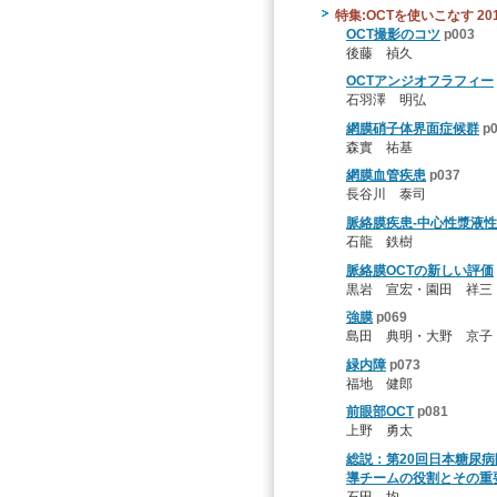
特集:OCTを使いこなす 20
OCT撮影のコツ
p003
後藤 禎久
OCTアンジオフラフィー
石羽澤 明弘
網膜硝子体界面症候群
p
森實 祐基
網膜血管疾患
p037
長谷川 泰司
脈絡膜疾患-中心性漿液
石龍 鉄樹
脈絡膜OCTの新しい評価
黒岩 宣宏・園田 祥三
強膜
p069
島田 典明・大野 京子
緑内障
p073
福地 健郎
前眼部OCT
p081
上野 勇太
総説：第20回日本糖尿病
導チームの役割とその重
石田 均