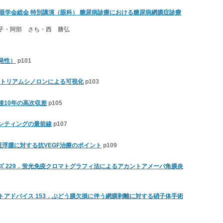
病眼学会総会 特別講演（眼科） 糖尿病診療における糖尿病網膜症診療
子・阿部 さち・西 勝弘
発性）
p101
腔のトリアムシノロンによる可視化
p103
後10年の高次収差
p105
ンティングの最前線
p107
斑浮腫に対する抗VEGF治療のポイント
p109
ズ 229．蛍光免疫クロマトグラフィ法によるアカントアメーバ角膜炎
トアドバイス 153．ぶどう膜欠損に伴う網膜剥離に対する硝子体手術