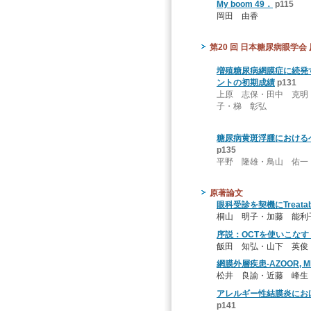
My boom 49．
p115
岡田 由香
第20 回 日本糖尿病眼学会
増殖糖尿病網膜症に続発
ントの初期成績
p131
上原 志保・田中 克明
子・梯 彰弘
糖尿病黄斑浮腫における
p135
平野 隆雄・鳥山 佑一
原著論文
眼科受診を契機にTreatab
桐山 明子・加藤 能利
序説：OCTを使いこなす 2
飯田 知弘・山下 英俊
網膜外層疾患-AZOOR, 
松井 良諭・近藤 峰生
アレルギー性結膜炎における自
p141