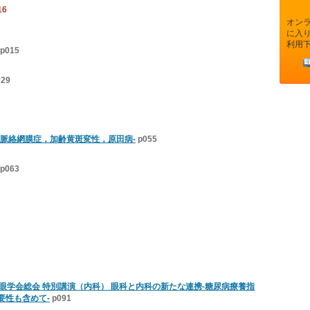
16
オン
に入
利用
p015
029
性脈絡網膜症，加齢黄斑変性，原田病-
p055
p063
眼学会総会 特別講演（内科） 眼科と内科の新たな連携-糖尿病療養指
要性も含めて-
p091