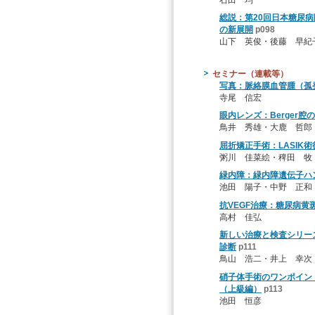
総説：第20回日本糖尿
の新展開
p098
山下 英俊・後藤 早紀
セミナー（連載等）
写真：脈絡膜血管腫（孤
寺尾 信宏
眼内レンズ：Berger
鳥井 秀雄・大鹿 哲郎
屈折矯正手術：LASIK術
粥川 佳菜絵・稗田 牧
緑内障：緑内障遺伝子ハ
池田 陽子・中野 正和
抗VEGF治療：糖尿病黄
高村 佳弘
新しい治療と検査シリー
診断
p111
鳥山 浩二・井上 幸次
硝子体手術のワンポイン
（上級編）
p113
池田 恒彦