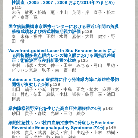
性調査（2005，2007，2009 および2014年のまとめ）
p115
末信 敏秀・松崎 薫・小山 英明・岸 直子・松本
哲・秦野 寛
国立病院機構東京医療センターにおける最近1年間の角膜
移植成績および術式別短期視力評価
p129
秦 未稀・福井 正樹・水野 嘉信・大野 健治・野
田 徹
Wavefront-guided Laser In Situ Keratomileusis によ
る回折型多焦点眼内レンズ挿入眼における屈折誤差矯
正：術前波面収差解析装置の比較
p135
中村 邦彦・大木 伸一・田中 みちる・弓山 里穂・
ビッセン宮島 弘子・南 慶一郎
Rubinstein-Taybi 症候群に伴う発達緑内障に線維柱帯切
開術が奏効した1例
p139
山田 哉子・小嶌 祥太・中島 正之・植木 麻理・杉
山 哲也・柴田 真帆・小林 崇俊・荻原 享・池田
恒彦
緑内障様視野変化を生じた高血圧性網膜症の1例
p143
砂田 貴子・森脇 光康・三宅 絵奈
細胞性急性リンパ性白血病治療中に発症したPosterior
Reversible Encephalopathy Syndrome の1例
p149
鈴木 貴英・武居 敦英・宮川 由起子・上林 功樹・
取出 藍・岩竹 彰・横山 利幸