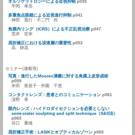
オルソケラトロジーによる近視抑制
p035
平岡 孝浩
多重焦点眼鏡による近視進行抑制
p041
神田 寬行・不二門 尚
角膜内リング（ICRS）による不正乱視治療
p047
荒井 宏幸
屈折矯正における涙液層の重要性
p053
高 静花
セミナー(連載等)
写真：進行したMooren潰瘍に対する角膜上皮形成術
p059
米田 亜規子・外園 千恵
コンタクトレンズ：患者とのコミュニケーション
p061
濵野 孝
眼内レンズ：ハイドロダイセクションを必要としない
semi-crater sculpting and split technique（S&S法）
p063
谷口 重雄
屈折矯正手術：LASIKとオプティカルゾーン
p065