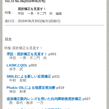
Vol.33 No.06(2016年06月号)
屈折矯正を見直す！
特集：
坪田 一男・不二門 尚 編集
発行日：
2016年06月30日[毎月1回発行]
目次
特集:屈折矯正を見直す！
序説：屈折矯正を見直す！
p001
坪田 一男・不二門 尚
LASIKとQOL
p003
井手 武
SMILEによる新しい近視矯正
p011
中村 友昭
Phakic OILによる強度近視治療
p019
神谷 和孝
追加矯正眼内レンズを用いた白内障術後屈折矯正
p027
西 恭代・根岸 一乃