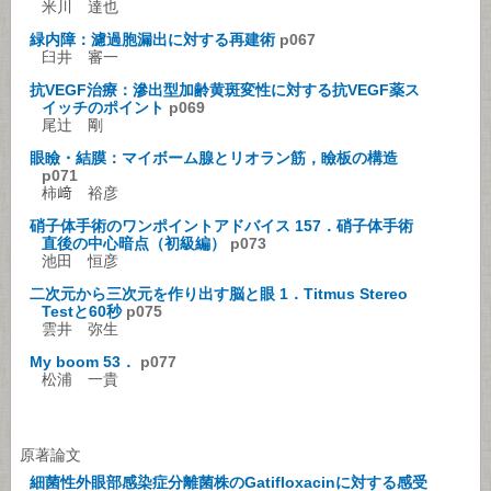
米川 達也
緑内障：濾過胞漏出に対する再建術
p067
臼井 審一
抗VEGF治療：滲出型加齢黄斑変性に対する抗VEGF薬ス
イッチのポイント
p069
尾辻 剛
眼瞼・結膜：マイボーム腺とリオラン筋，瞼板の構造
p071
柿﨑 裕彦
硝子体手術のワンポイントアドバイス 157．硝子体手術
直後の中心暗点（初級編）
p073
池田 恒彦
二次元から三次元を作り出す脳と眼 1．Titmus Stereo
Testと60秒
p075
雲井 弥生
My boom 53．
p077
松浦 一貴
原著論文
細菌性外眼部感染症分離菌株のGatifloxacinに対する感受