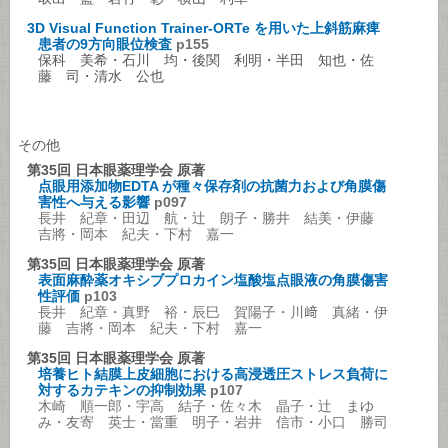
3D Visual Function Trainer-ORTe を用いた上斜筋麻痺
患者の9方向眼位検査
p155
保科 美希・石川 均・後関 利明・半田 知也・佐
藤 司・清水 公也
その他
第35回 日本眼薬理学会 原著
点眼用添加物EDTA が種々保存剤の抗菌力および角膜傷
害性へ与える影響
p097
長井 紀章・田辺 航・辻 朗子・勝井 結美・伊藤
吉將・岡本 紀夫・下村 嘉一
第35回 日本眼薬理学会 原著
表面麻酔薬オキシブプロカイン塩酸塩点眼液の角膜傷害
性評価
p103
長井 紀章・真野 裕・辰巳 賀陽子・川﨑 真緒・伊
藤 吉將・岡本 紀夫・下村 嘉一
第35回 日本眼薬理学会 原著
培養ヒト結膜上皮細胞における高浸透圧ストレス負荷に
対するカテキンの抑制効果
p107
木崎 順一郎・宇高 結子・佐々木 晶子・辻 まゆ
み・友寄 英士・當重 明子・岩井 信市・小口 勝司