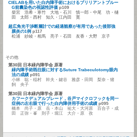
CIELABを用いた白内障手術におけるブリリアントブルー
G前囊染色の視認性評価
p109
柴宮 浩希・寒竹 大地・石川 慎一郎・中尾 功・樋
田 太郎・西村 知久・江内田 寛
超広角光干渉断層計での経過観察が有用であった後部強
膜炎の1例
p117
松浦 紗綾・相馬 亮子・石田 友香・大野 京子
その他
第30回 日本緑内障学会 原著
緑内障手術既往眼に対するSuture Trabeculotomy眼内
法の成績
p091
小林 聡・稲村 幹夫・鍵谷 雅彦・田岡 梨奈・猪
飼 央子
第30回 日本緑内障学会 原著
カフークデュアルブレード，谷戸マイクロフックを同一
症例の左右眼で行った白内障併用手術の成績
p095
橋本 尚子・原 岳・本山 祐大・大河原 百合子・成
田 正弥・峯 則子・堀江 大介・原 孜