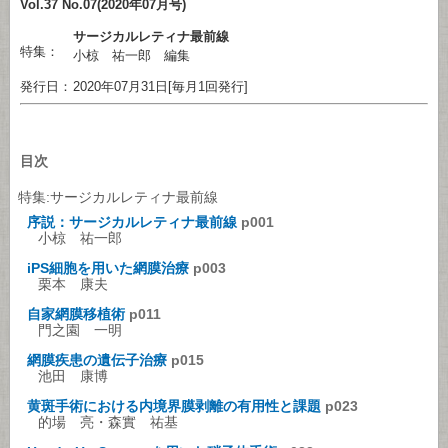
Vol.37 No.07(2020年07月号)
サージカルレティナ最前線
特集：
小椋 祐一郎 編集
発行日：
2020年07月31日[毎月1回発行]
目次
特集:サージカルレティナ最前線
序説：サージカルレティナ最前線
p001
小椋 祐一郎
iPS細胞を用いた網膜治療
p003
栗本 康夫
自家網膜移植術
p011
門之園 一明
網膜疾患の遺伝子治療
p015
池田 康博
黄斑手術における内境界膜剥離の有用性と課題
p023
的場 亮・森實 祐基