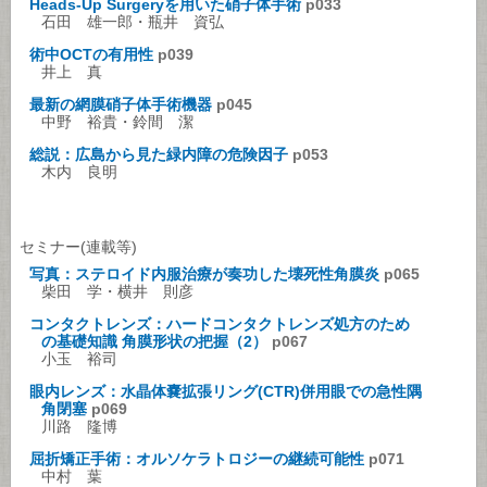
Heads-Up Surgeryを用いた硝子体手術
p033
石田 雄一郎・瓶井 資弘
術中OCTの有用性
p039
井上 真
最新の網膜硝子体手術機器
p045
中野 裕貴・鈴間 潔
総説：広島から見た緑内障の危険因子
p053
木内 良明
セミナー(連載等)
写真：ステロイド内服治療が奏功した壊死性角膜炎
p065
柴田 学・横井 則彦
コンタクトレンズ：ハードコンタクトレンズ処方のため
の基礎知識 角膜形状の把握（2）
p067
小玉 裕司
眼内レンズ：水晶体嚢拡張リング(CTR)併用眼での急性隅
角閉塞
p069
川路 隆博
屈折矯正手術：オルソケラトロジーの継続可能性
p071
中村 葉