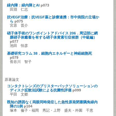
緑内障：緑内障とAI
p073
田淵 仁志
抗VEGF治療：抗VEGF薬と診療連携：市中病院の立場か
ら
p075
宮原 晋介
硝子体手術のワンポイントアドバイス 206．周辺部に網
膜硝子体癒着を有する硝子体黄索引症候群（中級編）
p077
池田 恒彦
基礎研究コラム 38．細胞内エネルギーと神経細胞死
p079
長谷川 智子
原著論文
コンタクトレンズのブリスターパックソリューションの
ディスク拡散法試験による抗菌性評価
p099
平田 文郷
既知の誘因なく両眼同時発症した急性原発閉塞隅角緑内
障の1例
p104
塚本 倫子・福岡 秀記・上野 盛夫・外園 千恵