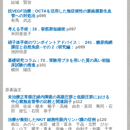
結城 賢弥
抗VEGF治療：OCTAを活用した無症候性の脈絡膜新生血
管への対処法
p095
有馬 武志
考える手術：18．挙筋群短縮術
p097
米田亜規子
硝子体手術のワンポイントアドバイス： 241．糖尿病網
膜症と自然免疫─その 2（研究編：
p099
池田恒彦
基礎研究コラム：73．実験用ブタを用いた質の高い前臨
床試験の推進
p101
横田 陽匡
原著論文
未治療正常眼圧緑内障眼の高眼圧群と低眼圧群における
中心窩無血管帯の比較と関連因子
p112
吉岡 佐栄・榎本 暢子・高橋 由衣・富田 剛司・石
田 政弘・石田 恭子
治療が奏効したNK/T 細胞性眼内リンパ腫の症例
p120
南出 みのり・永田 健児・富永 千晶・北野 ひか
る・山下 耀平・青木 崇倫・伴 由利子・外園 千恵