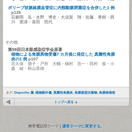
ポリープ状脈絡膜血管症に内頸動脈閉塞症を合併した1 例
p126
石郷岡 岳・水野 博史・大須賀 翔・佐藤 孝樹・西
川 憲清・喜田 照代
その他
第58回日本眼感染症学会原著
植物による角膜異物受傷7 カ月後に発症した 真菌性角膜
炎の1 例
p107
宮久保 朋子・戸所 大輔・槇村 浩一・田村 俊・小
森 綾・秋山英雄
タグ:
Diaporthe 属
,
植物眼外傷
,
真菌性角膜炎
,
角膜後面沈着物
,
角膜移植術
トップへ戻る
携帯電話用テーマ |
通常テーマに変更する。