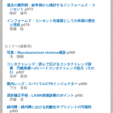
過去の裁判例・紛争例から検討するインフォームド・コ
ンセント
p073
峰村 健司
インフォームド・コンセント先進国としての米国の歴史
と現状
p079
後藤 聡
セミナー(連載等)
写真：Mycobacterium chelone感染
p085
滝 陽輔
コンタクトレンズ：読んで広がるコンタクトレンズ診
療 円錐角膜へのハードコンタクトレンズ処方（その
2）
p087
糸井 素啓
眼内レンズ：スパイラルCTRインジェクター
p089
下分 章裕
屈折矯正手術：LASIK術後診察のポイント
p091
伊藤 栄
緑内障：緑内障における抗酸化サプリメントの可能性
p093