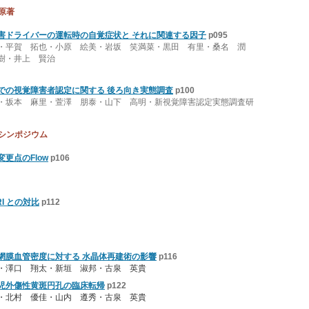
 原著
害ドライバーの運転時の自覚症状と それに関連する因子
p095
・平賀 拓也・小原 絵美・岩坂 笑満菜・黒田 有里・桑名 潤
樹・井上 賢治
での視覚障害者認定に関する 後ろ向き実態調査
p100
・坂本 麻里・萱澤 朋泰・山下 高明・新視覚障害認定実態調査研
 シンポジウム
更点のFlow
p106
I との対比
p112
網膜血管密度に対する 水晶体再建術の影響
p116
・澤口 翔太・新垣 淑邦・古泉 英貴
児外傷性黄斑円孔の臨床転帰
p122
・北村 優佳・山内 遵秀・古泉 英貴