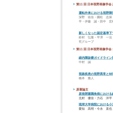
第11 回 日本視野画像学会
運転外来における視野障
深野 佑佳・國松 志保
平・伊藤 誠・田中 宏
新しくなった認定基準下
鈴村 弘隆・平澤 一法
究グループ
第11 回 日本視野画像学会
緑内障診療ガイドライン変
中村 誠
視路疾患の視野異常とMR
橋本 雅人
原著論文
原発閉塞隅角病における
北村 優佳・力石 洋平
琉球大学病院における小
愛知 高明・今永 直也