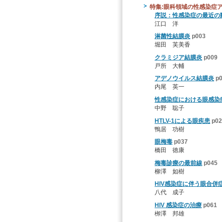
特集:眼科領域の性感染症
序説：性感染症の最近の
江口 洋
淋菌性結膜炎
p003
堀田 芙美香
クラミジア結膜炎
p009
戸所 大輔
アデノウイルス結膜炎
p
内尾 英一
性感染症における眼感染症
中野 聡子
HTLV-1による眼疾患
p02
鴨居 功樹
眼梅毒
p037
橋田 徳康
梅毒診療の最前線
p045
柳澤 如樹
HIV感染症に伴う眼合併
八代 成子
HIV 感染症の治療
p061
栁澤 邦雄