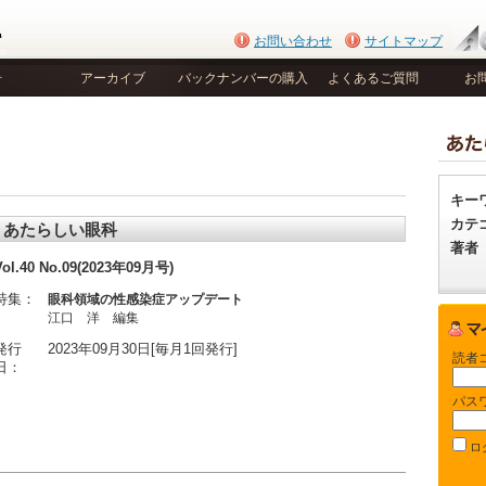
お問い合わせ
サイトマップ
号
アーカイブ
バックナンバーの購入
よくあるご質問
お
キー
カテ
あたらしい眼科
著者
Vol.40 No.09(2023年09月号)
特集：
眼科領域の性感染症アップデート
江口 洋 編集
発行
2023年09月30日[毎月1回発行]
読者
日：
パス
ロ