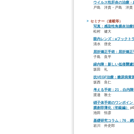
ウイルス性肝炎の治療・
戸島 洋貴・戸島 洋貴
セミナー（連載等）
写真：感染性角膜炎治療
松村 健大
眼内レンズ：μフックト
清水 啓史
屈折矯正手術：屈折矯正
子島 良平
緑内障：新しい低侵襲濾
坂田 礼
抗VEGF治療：糖尿病黄
坂西 良仁
考える手術：21．白内障
渡邉 敦士
硝子体手術のワンポイン
膜創菲薄化（初級編）
p
池田 恒彦
基礎研究コラム：76．
岩川 外史郎