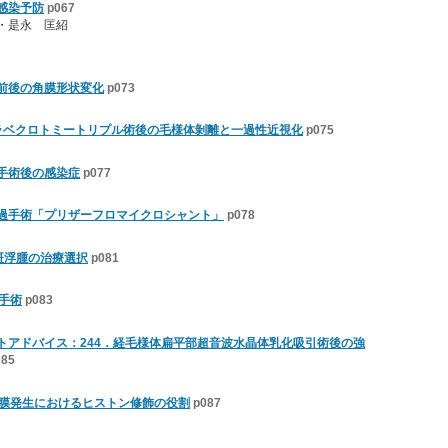
感染予防
p067
・是永 匡紹
前後の角膜形状変化
p073
ラベクロトミートリプル術後の毛様体剝離と一過性近視化
p075
手術後の感染症
p077
過手術「プリザーフロマイクロシャント」
p078
斑浮腫の治療選択
p081
手術
p083
トアドバイス：244．経毛様体扁平部超音波水晶体乳化吸引術後の強
085
網膜発生におけるヒストン修飾の役割
p087