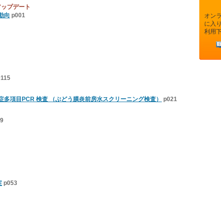
アップデート
動向
p001
オン
に入
利用
0115
多項目PCR 検査 （ぶどう膜炎前房水スクリーニング検査）
p021
9
症
p053