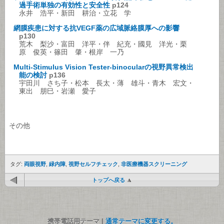
過手術単独の有効性と安全性
p124
永井 浩平・新田 耕治・立花 学
網膜疾患に対する抗VEGF薬の広域脈絡膜厚への影響
p130
荒木 梨沙・富田 洋平・伴 紀充・國見 洋光・栗
原 俊英・篠田 肇・根岸 一乃
Multi-Stimulus Vision Tester-binocularの視野異常検出
能の検討
p136
宇田川 さち子・松本 長太・薄 雄斗・青木 宏文・
東出 朋巳・岩瀬 愛子
その他
タグ:
両眼視野
,
緑内障
,
視野セルフチェック
,
非医療機器スクリーニング
トップへ戻る
携帯電話用テーマ |
通常テーマに変更する。