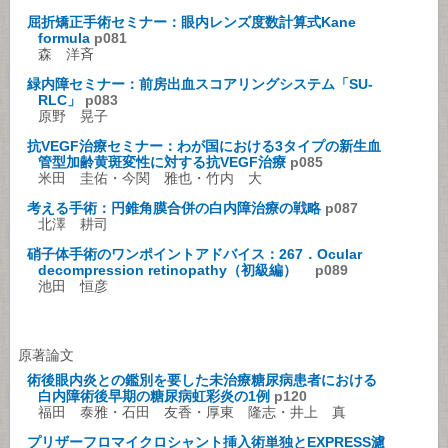
屈折矯正手術セミナー：眼内レンズ度数計算式Kane
formula
p081
森 洋斉
緑内障セミナー：前房出血スコアリングシステム「SU-
RLC」
p083
原野 晃子
抗VEGF治療セミナー：わが国における3タイプの新生血
管型加齢黄斑変性に対する抗VEGF治療
p085
米田 圭佑・今関 雅也・竹内 大
考える手術：円錐角膜合併の白内障治療の戦略
p087
北澤 耕司
硝子体手術のワンポイントアドバイス：267．Ocular
decompression retinopathy（初級編）
p089
池田 恒彦
原著論文
術後眼内炎との鑑別を要した未治療糖尿病患者における
白内障術後早期の糖尿病虹彩炎の1例
p120
福田 泰雅・石田 友香・厚東 隆志・井上 真
プリザーフロマイクロシャント挿入術単独とEXPRESS濾