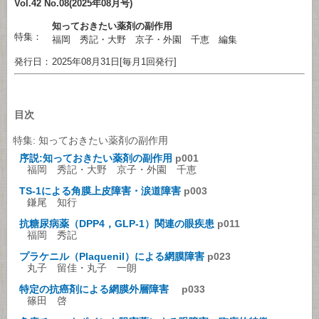
Vol.42 No.08(2025年08月号)
知っておきたい薬剤の副作用
特集：
福岡 秀記・大野 京子・外園 千恵 編集
発行日：
2025年08月31日[毎月1回発行]
目次
特集: 知っておきたい薬剤の副作用
序説:知っておきたい薬剤の副作用
p001
福岡 秀記・大野 京子・外園 千恵
TS-1による角膜上皮障害・涙道障害
p003
鎌尾 知行
抗糖尿病薬（DPP4，GLP-1）関連の眼疾患
p011
福岡 秀記
プラケニル（Plaquenil）による網膜障害
p023
丸子 留佳・丸子 一朗
特定の抗癌剤による網膜外層障害
p033
篠田 啓