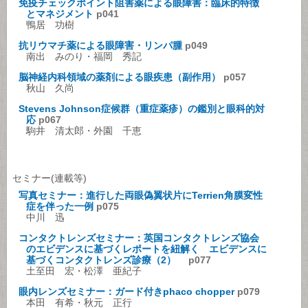
免疫チェックポイント阻害薬による眼障害：臨床的特徴
とマネジメント
p041
鴨居 功樹
抗リウマチ薬による眼障害・リンパ腫
p049
南出 みのり・福岡 秀記
脳神経内科領域の薬剤による眼疾患（副作用）
p057
秋山 久尚
Stevens Johnson症候群（重症薬疹）の鑑別と眼科的対
応
p067
駒井 清太郎・外園 千恵
セミナー(連載等)
写真セミナー：進行した両眼偽翼状片にTerrien角膜変性
症を伴った一例
p075
中川 迅
コンタクトレンズセミナー：英国コンタクトレンズ協会
のエビデンスに基づくレポートを紐解く エビデンスに
基づくコンタクトレンズ診療（2）
p077
土至田 宏・松澤 亜紀子
眼内レンズセミナー：ガード付きphaco chopper
p079
本田 有希・秋元 正行