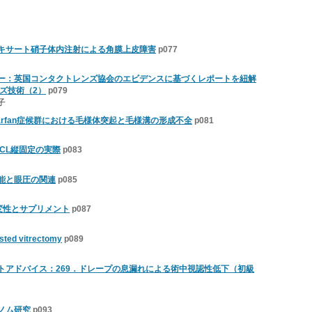
キサート硝子体内注射による角膜上皮障害
p077
ー：英国コンタクトレンズ協会のエビデンスに基づくレポートを紐解
ズ技術（2）
p079
子
rfan症候群における毛様体突起と毛様溝の形成不全
p081
CL縦固定の実際
p083
能と眼圧の関連
p085
変性とサプリメント
p087
ted vitrectomy
p089
トアドバイス：269．ドレープの息漏れによる術中視認性低下（初級
ノム研究
p093