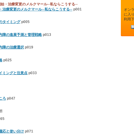
開始・治療変更のメルクマール─私ならこうする─
・治療変更のメルクマール─私ならこうする─
p001
オン
に入
利用
のタイミング
p005
内障の進展予測と管理戦略
p013
内障の治療選択
p019
略
p025
イミングと注意点
p033
ころ
p047
朗
065
適応と使い分け
p071