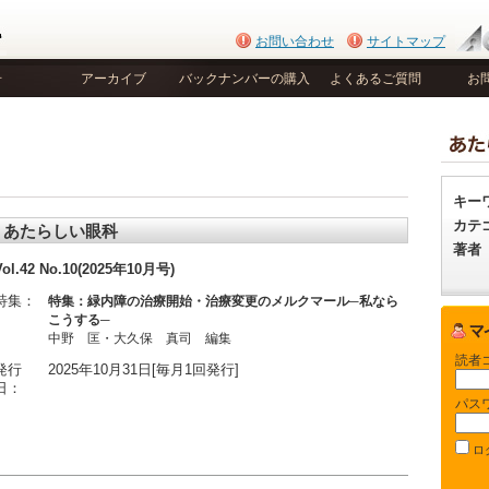
お問い合わせ
サイトマップ
号
アーカイブ
バックナンバーの購入
よくあるご質問
お
キー
カテ
あたらしい眼科
著者
Vol.42 No.10(2025年10月号)
特集：
特集：緑内障の治療開始・治療変更のメルクマール─私なら
こうする─
中野 匡・大久保 真司 編集
読者
発行
2025年10月31日[毎月1回発行]
日：
パス
ロ