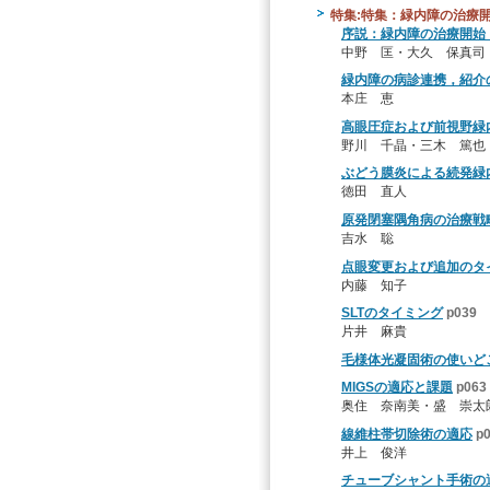
特集:特集：緑内障の治療
序説：緑内障の治療開始
中野 匡・大久 保真司
緑内障の病診連携，紹介
本庄 恵
高眼圧症および前視野緑
野川 千晶・三木 篤也
ぶどう膜炎による続発緑
徳田 直人
原発閉塞隅角病の治療戦
吉水 聡
点眼変更および追加のタ
内藤 知子
SLTのタイミング
p039
片井 麻貴
毛様体光凝固術の使いど
MIGSの適応と課題
p063
奥住 奈南美・盛 崇太
線維柱帯切除術の適応
p
井上 俊洋
チューブシャント手術の