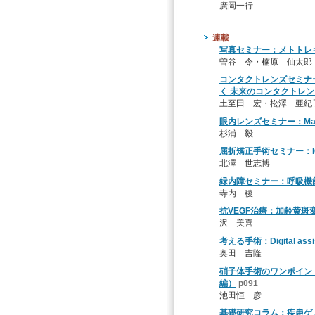
廣岡一行
連載
写真セミナー：メトトレ
曽谷 令・楠原 仙太郎
コンタクトレンズセミナ
く 未来のコンタクトレン
土至田 宏・松澤 亜紀
眼内レンズセミナー：Ma
杉浦 毅
屈折矯正手術セミナー：I
北澤 世志博
緑内障セミナー：呼吸機
寺内 稜
抗VEGF治療：加齢黄斑
沢 美喜
考える手術：Digital assis
奥田 吉隆
硝子体手術のワンポイン
編）
p091
池田恒 彦
基礎研究コラム：疾患ゲ