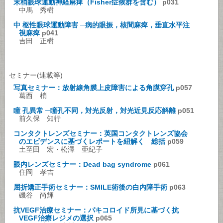
末梢眼球運動神経麻痺（Fisher症候群を含む）
p031
中馬 秀樹
中 枢性眼球運動障害 ─病的眼振，核間麻痺，垂直水平注
視麻痺
p041
吉田 正樹
セミナー(連載等)
写真セミナー：放射線角膜上皮障害による角膜穿孔
p057
葛西 梢
瞳 孔異常 ─瞳孔不同，対光反射，対光近見反応解離
p051
前久保 知行
コンタクトレンズセミナー：英国コンタクトレンズ協会
のエビデンスに基づくレポートを紐解く 総括
p059
土至田 宏・松澤 亜紀子
眼内レンズセミナー：Dead bag syndrome
p061
住岡 孝吉
屈折矯正手術セミナー：SMILE術後の白内障手術
p063
磯谷 尚輝
抗VEGF治療セミナー：パキコロイド所見に基づく抗
VEGF治療レジメの選択
p065