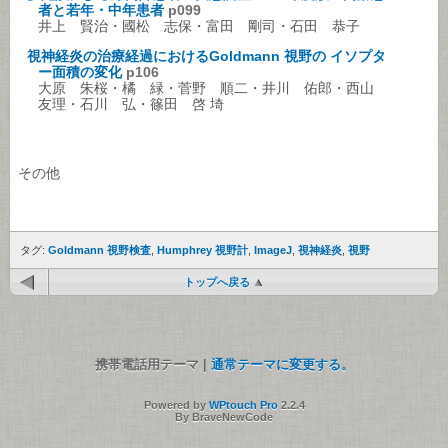
者と若年・中年患者
p099
井上 賢治・國松 志保・富田 剛司・石田 恭子
視神経炎の治療経過におけるGoldmann 視野の イソプタ
ー面積の変化
p106
大原 朱桜・橘 緑・菅野 順二・井川 佑郎・西山
友理・石川 弘・篠田 啓 埼
その他
タグ:
Goldmann 視野検査
,
Humphrey 視野計
,
ImageJ
,
視神経炎
,
視野
トップへ戻る
携帯電話用テーマ |
通常テーマに変更する。
Powered by
WPtouch Pro
2.2.4
By BraveNewCode