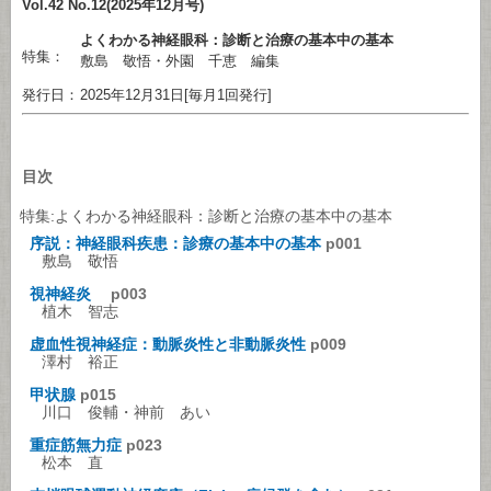
Vol.42 No.12(2025年12月号)
よくわかる神経眼科：診断と治療の基本中の基本
特集：
敷島 敬悟・外園 千恵 編集
発行日：
2025年12月31日[毎月1回発行]
目次
特集:よくわかる神経眼科：診断と治療の基本中の基本
序説：神経眼科疾患：診療の基本中の基本
p001
敷島 敬悟
視神経炎
p003
植木 智志
虚血性視神経症：動脈炎性と非動脈炎性
p009
澤村 裕正
甲状腺
p015
川口 俊輔・神前 あい
重症筋無力症
p023
松本 直