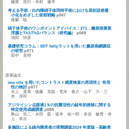
鎌尾 浩行・木村 修平
考える手術：白内障硝子体同時手術における屈折誤差最
小化をめざした術前戦略
p067
後藤 聡
硝子体手術のワンポイントアドバイス：271．糖尿病黄斑
浮腫とTh1/Th2バランス（研究編）
p069
池田 恒彦
基礎研究コラム：SDT fattyラットを用いた糖尿病網膜症
の研究
p071
田中 克明
原著論文
imo vifa を用いたコントラスト感度検査の再現性と 有用
性の検討
p077
水上 菜美・後藤 克聡・荒木 俊介・山下 力・三
木 淳司
アジマイシン点眼液1％の抗菌活性の経年的推移に関する
特定使用成績調査
p088
鳥山 浩二・水田 藍・坂本 祐一郎・末信 敏秀・井
上 幸次
多施設による緑内障患者の実態調査2024 年度版 ─高齢患