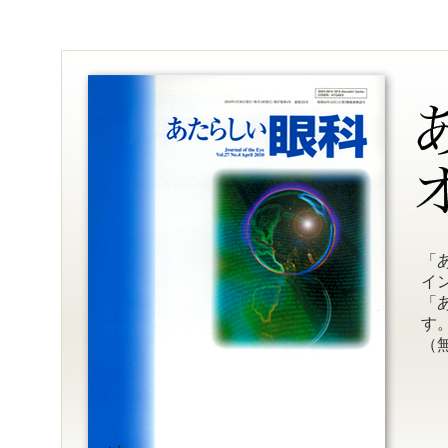
「
イ
「
す
（