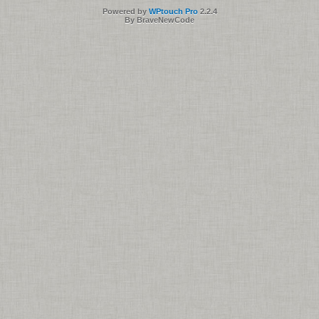
Powered by
WPtouch Pro
2.2.4
By BraveNewCode