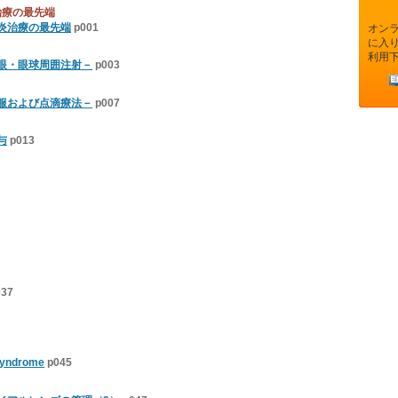
治療の最先端
炎治療の最先端
p001
オン
に入
利用
眼・眼球周囲注射－
p003
服および点滴療法－
p007
与
p013
037
yndrome
p045