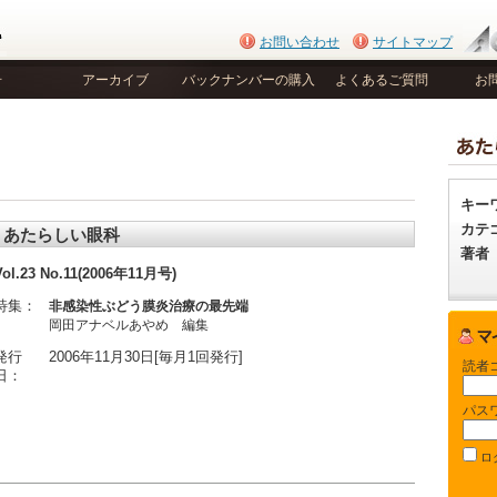
お問い合わせ
サイトマップ
号
アーカイブ
バックナンバーの購入
よくあるご質問
お
キー
カテ
あたらしい眼科
著者
Vol.23 No.11(2006年11月号)
特集：
非感染性ぶどう膜炎治療の最先端
岡田アナベルあやめ 編集
発行
2006年11月30日[毎月1回発行]
読者
日：
パス
ロ