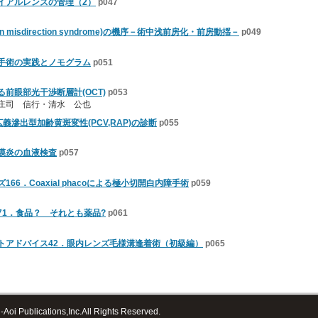
イアルレンズの管理（2）
p047
on misdirection syndrome)の機序－術中浅前房化・前房動揺－
p049
手術の実践とノモグラム
p051
前眼部光干渉断層計(OCT)
p053
庄司 信行・清水 公也
広義滲出型加齢黄斑変性(PCV,RAP)の診断
p055
膜炎の血液検査
p057
66．Coaxial phacoによる極小切開白内障手術
p059
71．食品？ それとも薬品?
p061
トアドバイス42．眼内レンズ毛様溝逢着術（初級編）
p065
Aoi Publications,Inc.All Rights Reserved.