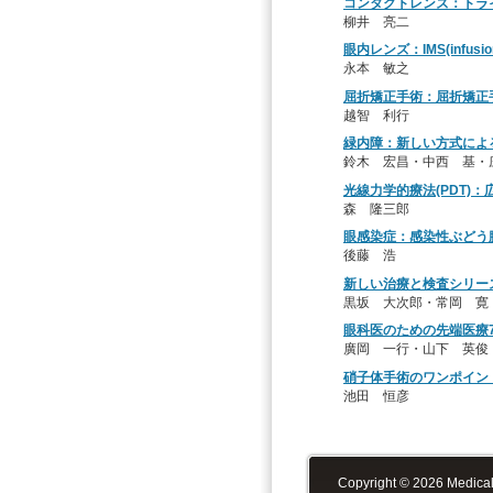
コンタクトレンズ：トラ
柳井 亮二
眼内レンズ：IMS(infusi
永本 敏之
屈折矯正手術：屈折矯正
越智 利行
緑内障：新しい方式による
鈴木 宏昌・中西 基・
光線力学的療法(PDT)：
森 隆三郎
眼感染症：感染性ぶどう
後藤 浩
新しい治療と検査シリーズ1
黒坂 大次郎・常岡 寛
眼科医のための先端医療
廣岡 一行・山下 英俊
硝子体手術のワンポイン
池田 恒彦
Copyright © 2026 Medical-