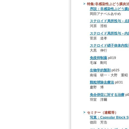
特集:非感染性ぶどう膜炎
序説：非感染性ぶどう膜
岡田アナベルあやめ
ステロイド局所投与－点
河原 澄枝
ステロイド局所投与－内
菅原 道孝
ステロイド硝子体体内投
大黒 伸行
免疫抑制薬
p019
毛塚 剛司
生物学的製剤
p025
南場 研一・大野 重昭
顆粒球除去療法
p031
慶野 博
免合併症に対する治療
p
羽室 淳爾
セミナー（連載等）
写真：Capsular Block S
德田 芳浩