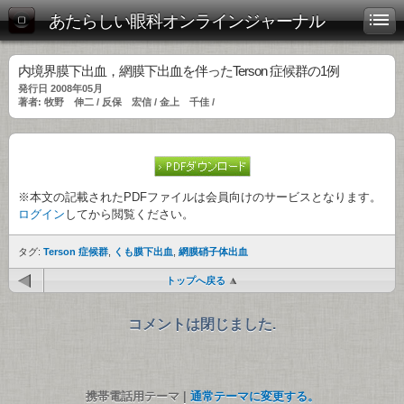
あたらしい眼科オンラインジャーナル
内境界膜下出血，網膜下出血を伴ったTerson 症候群の1例
発行日 2008年05月
著者: 牧野 伸二 / 反保 宏信 / 金上 千佳 /
※本文の記載されたPDFファイルは会員向けのサービスとなります。
ログイン
してから閲覧ください。
タグ:
Terson 症候群
,
くも膜下出血
,
網膜硝子体出血
トップへ戻る
コメントは閉じました.
携帯電話用テーマ |
通常テーマに変更する。