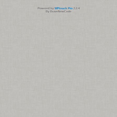
Powered by
WPtouch Pro
2.2.4
By BraveNewCode