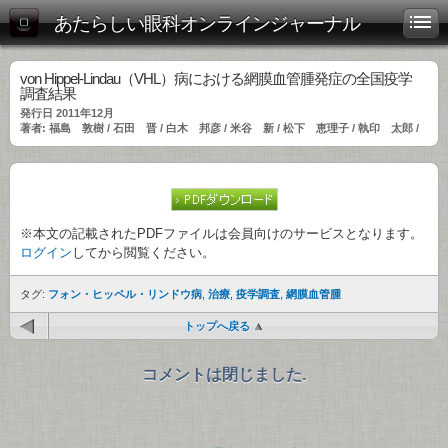
あたらしい眼科オンラインジャーナル
von Hippel-Lindau（VHL）病における網膜血管腫発症の全国疫学
調査結果
発行日 2011年12月
著者: 福島 敦樹 / 石田 晋 / 白木 邦彦 / 米谷 新 / 松下 恵理子 / 執印 太郎 /
※本文の記載されたPDFファイルは会員向けのサービスとなります。
ログイン
してから閲覧ください。
タグ:
フォン・ヒッペル・リンドウ病
,
治療
,
疫学調査
,
網膜血管腫
トップへ戻る
コメントは閉じました.