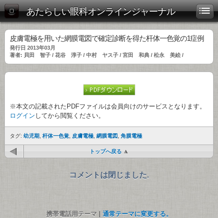
あたらしい眼科オンラインジャーナル
皮膚電極を用いた網膜電図で確定診断を得た杆体一色覚の1症例
発行日 2013年03月
著者: 貝田 智子 / 花谷 淳子 / 中村 ヤス子 / 宮田 和典 / 松永 美絵 /
※本文の記載されたPDFファイルは会員向けのサービスとなります。
ログイン
してから閲覧ください。
タグ:
幼児期
,
杆体一色覚
,
皮膚電極
,
網膜電図
,
角膜電極
トップへ戻る
コメントは閉じました.
携帯電話用テーマ |
通常テーマに変更する。