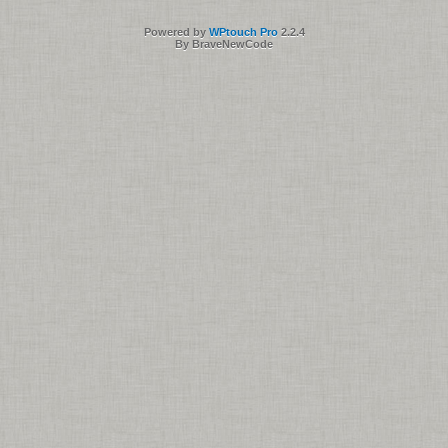
Powered by
WPtouch Pro
2.2.4
By BraveNewCode