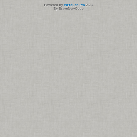
Powered by
WPtouch Pro
2.2.4
By BraveNewCode