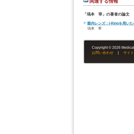
関連する情報
「塙本 宰」の著者の論文
眼内レンズ：I-Ringを用い
塙本 宰
Copyright © 2026 Medical-
お問い合わせ
|
サイト