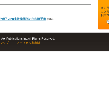
オン
に入
利用
た小瞳孔Zinn小帯脆弱例の白内障手術
p063
Aoi Publications,Inc.All Rights Reserved.
マップ
|
メディカル葵出版