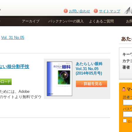
お問い合わせ
サイトマップ
号
アーカイブ
バックナンバーの購入
よくあるご質問
お
>
Vol. 31 No.05
キー
カテ
あたらしい眼科
ない核分割手技
著者
Vol.31 No.05
(2014年05月号)
めには、Adobe
be社のサイトより無料でダウ
読者
パス
ロ