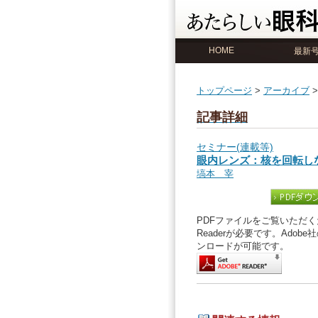
HOME
最新
トップページ
>
アーカイブ
記事詳細
セミナー(連載等)
眼内レンズ：核を回転し
塙本 宰
PDFファイルをご覧いただくた
Readerが必要です。Ado
ンロードが可能です。