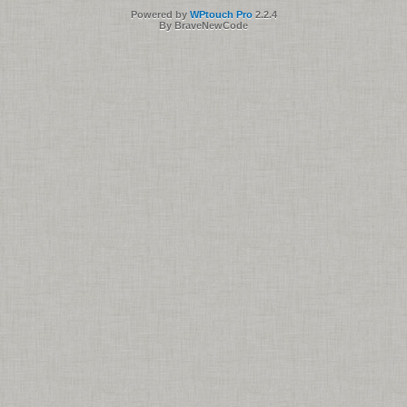
Powered by
WPtouch Pro
2.2.4
By BraveNewCode