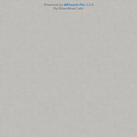
Powered by
WPtouch Pro
2.2.4
By BraveNewCode