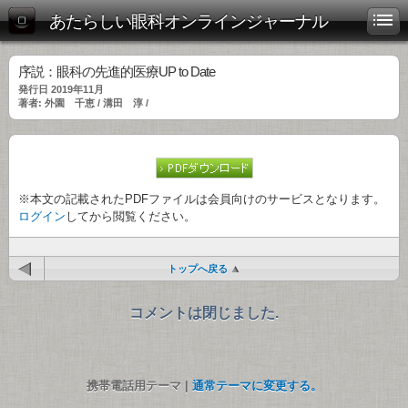
あたらしい眼科オンラインジャーナル
序説：眼科の先進的医療UP to Date
発行日 2019年11月
著者: 外園 千恵 / 溝田 淳 /
※本文の記載されたPDFファイルは会員向けのサービスとなります。
ログイン
してから閲覧ください。
トップへ戻る
コメントは閉じました.
携帯電話用テーマ |
通常テーマに変更する。