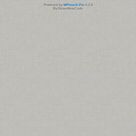
Powered by
WPtouch Pro
2.2.4
By BraveNewCode