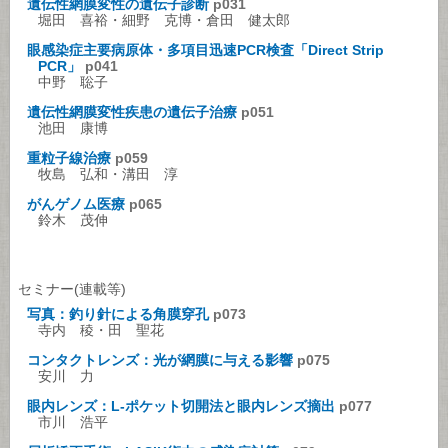
遺伝性網膜変性の遺伝子診断
p031
堀田 喜裕・細野 克博・倉田 健太郎
眼感染症主要病原体・多項目迅速PCR検査「Direct Strip
PCR」
p041
中野 聡子
遺伝性網膜変性疾患の遺伝子治療
p051
池田 康博
重粒子線治療
p059
牧島 弘和・溝田 淳
がんゲノム医療
p065
鈴木 茂伸
セミナー(連載等)
写真：釣り針による角膜穿孔
p073
寺内 稜・田 聖花
コンタクトレンズ：光が網膜に与える影響
p075
安川 力
眼内レンズ：L-ポケット切開法と眼内レンズ摘出
p077
市川 浩平