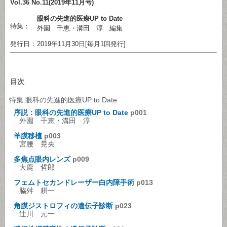
Vol.36 No.11(2019年11月号)
眼科の先進的医療UP to Date
特集：
外園 千恵・溝田 淳 編集
発行日：
2019年11月30日[毎月1回発行]
目次
特集:眼科の先進的医療UP to Date
序説：眼科の先進的医療UP to Date
p001
外園 千恵・溝田 淳
羊膜移植
p003
宮腰 晃央
多焦点眼内レンズ
p009
大鹿 哲郎
フェムトセカンドレーザー白内障手術
p013
脇舛 耕一
角膜ジストロフィの遺伝子診断
p023
辻川 元一