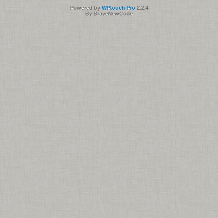
Powered by
WPtouch Pro
2.2.4
By BraveNewCode