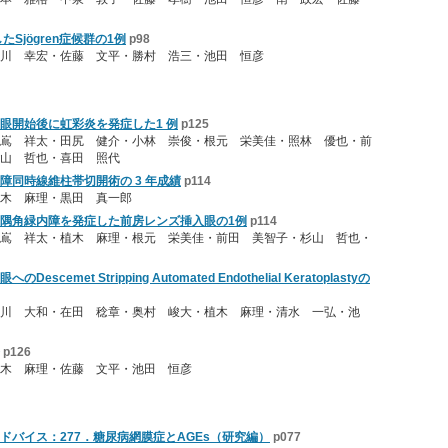
Sjögren症候群の1例
p98
川 幸宏・佐藤 文平・勝村 浩三・池田 恒彦
眼開始後に虹彩炎を発症した1 例
p125
嶌 祥太・田尻 健介・小林 崇俊・根元 栄美佳・照林 優也・前
杉山 哲也・喜田 照代
障同時線維柱帯切開術の 3 年成績
p114
木 麻理・黒田 真一郎
隅角緑内障を発症した前房レンズ挿入眼の1例
p114
嶌 祥太・植木 麻理・根元 栄美佳・前田 美智子・杉山 哲也・
emet Stripping Automated Endothelial Keratoplastyの
川 大和・在田 稔章・奥村 峻大・植木 麻理・清水 一弘・池
p126
木 麻理・佐藤 文平・池田 恒彦
ドバイス：277．糖尿病網膜症とAGEs（研究編）
p077