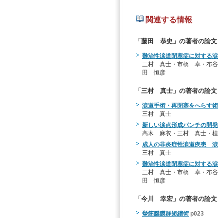
関連する情報
「藤田 恭史」の著者の論文
難治性涙道閉塞症に対する涙
三村 真士・市橋 卓・布谷
田 恒彦
「三村 真士」の著者の論文
涙道手術・再閉塞をへらす術
三村 真士
新しい涙点形成パンチの開発
高木 麻衣・三村 真士・植
成人の非炎症性涙道疾患 涙
三村 真士
難治性涙道閉塞症に対する涙
三村 真士・市橋 卓・布谷
田 恒彦
「今川 幸宏」の著者の論文
挙筋腱膜群短縮術
p023