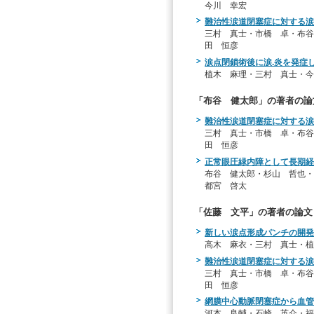
今川 幸宏
難治性涙道閉塞症に対する涙
三村 真士・市橋 卓・布谷
田 恒彦
涙点閉鎖術後に涙.炎を発症した
植木 麻理・三村 真士・今
「布谷 健太郎」の著者の論
難治性涙道閉塞症に対する涙
三村 真士・市橋 卓・布谷
田 恒彦
正常眼圧緑内障として長期経過し
布谷 健太郎・杉山 哲也・
都宮 啓太
「佐藤 文平」の著者の論文
新しい涙点形成パンチの開発
高木 麻衣・三村 真士・植
難治性涙道閉塞症に対する涙
三村 真士・市橋 卓・布谷
田 恒彦
網膜中心動脈閉塞症から血管
河本 良輔・石崎 英介・