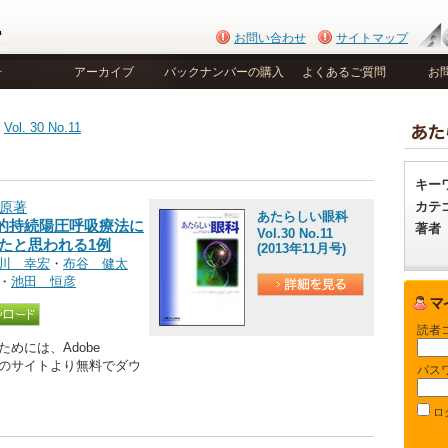
お問い合わせ
サイトマップ
号
アーカイブ
バックナンバーの購入
よくあるご質問
お
>
Vol. 30 No.11
キー
カテ
 原著
あたらしい眼科
的持続陽圧呼吸療法に
著者
Vol.30 No.11
たと思われる1例
(2013年11月号)
川 幸宏
・
布谷 健太
・
池田 恒彦
読者
めには、Adobe
be社のサイトより無料でダウ
パス
ロ