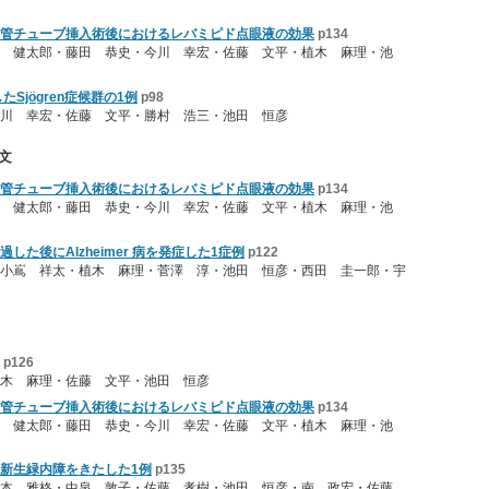
管チューブ挿入術後におけるレバミピド点眼液の効果
p134
 健太郎・藤田 恭史・今川 幸宏・佐藤 文平・植木 麻理・池
Sjögren症候群の1例
p98
川 幸宏・佐藤 文平・勝村 浩三・池田 恒彦
文
管チューブ挿入術後におけるレバミピド点眼液の効果
p134
 健太郎・藤田 恭史・今川 幸宏・佐藤 文平・植木 麻理・池
た後にAlzheimer 病を発症した1症例
p122
小嶌 祥太・植木 麻理・菅澤 淳・池田 恒彦・西田 圭一郎・宇
p126
木 麻理・佐藤 文平・池田 恒彦
管チューブ挿入術後におけるレバミピド点眼液の効果
p134
 健太郎・藤田 恭史・今川 幸宏・佐藤 文平・植木 麻理・池
新生緑内障をきたした1例
p135
福本 雅格・中泉 敦子・佐藤 孝樹・池田 恒彦・南 政宏・佐藤