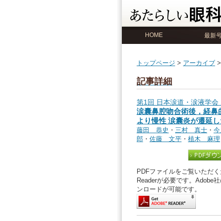
HOME
最新
トップページ
>
アーカイブ
記事詳細
第1回 日本涙道・涙液学会
涙囊鼻腔吻合術後，経鼻
より慢性 涙囊炎が遷延し
藤田 恭史
・
三村 真士
・
今
郎
・
佐藤 文平
・
植木 麻理
PDFファイルをご覧いただくた
Readerが必要です。Ado
ンロードが可能です。