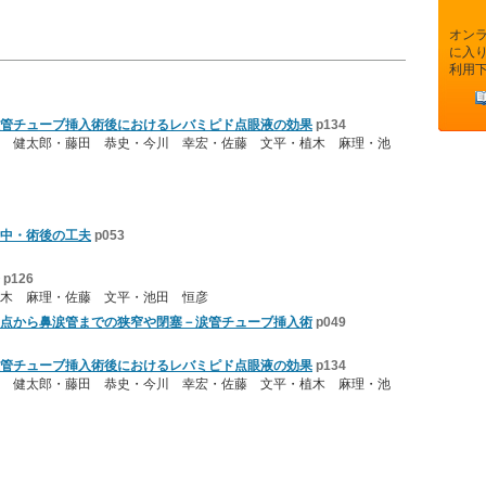
オン
に入
利用
管チューブ挿入術後におけるレバミピド点眼液の効果
p134
 健太郎・藤田 恭史・今川 幸宏・佐藤 文平・植木 麻理・池
中・術後の工夫
p053
p126
木 麻理・佐藤 文平・池田 恒彦
点から鼻涙管までの狭窄や閉塞－涙管チューブ挿入術
p049
管チューブ挿入術後におけるレバミピド点眼液の効果
p134
 健太郎・藤田 恭史・今川 幸宏・佐藤 文平・植木 麻理・池