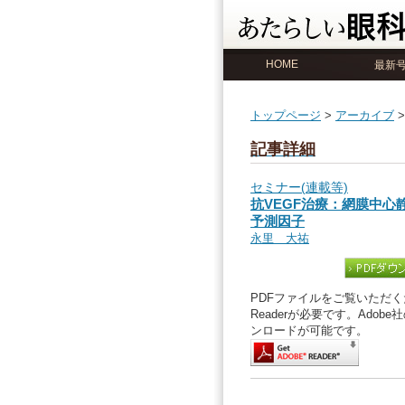
HOME
最新
トップページ
>
アーカイブ
記事詳細
セミナー(連載等)
抗VEGF治療：網膜中心
予測因子
永里 大祐
PDFファイルをご覧いただくた
Readerが必要です。Ado
ンロードが可能です。