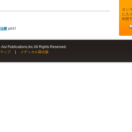
オン
に入
利用
治療
p047
Aoi Publications,Inc.All Rights Reserved.
マップ
|
メディカル葵出版