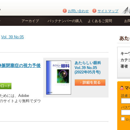
お問い合わせ
サイトマップ
号
アーカイブ
バックナンバーの購入
よくあるご質問
お
>
Vol. 39 No.05
キー
カテ
あたらしい眼科
静脈閉塞症の視力予後
著者
Vol.39 No.05
(2022年05月号)
めには、Adobe
読者
be社のサイトより無料でダウ
パス
ロ