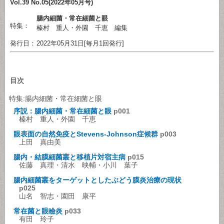
Vol.39 No.05(2022年05月号)
腸内細菌・常在細菌と眼
特集：
榛村 重人・外園 千恵 編集
発行日：
2022年05月31日[毎月1回発行]
目次
特集:腸内細菌・常在細菌と眼
序説：腸内細菌・常在細菌と眼
p001
榛村 重人・外園 千恵
眼表面の自然免疫とStevens-Johnson症候群
p003
上田 真由美
腸内・結膜細菌叢と移植片対宿主病
p015
佐藤 真理・清水 映輔・小川 葉子
腸内細菌叢をターゲットとしたぶどう膜炎治療の現状
p025
山名 智志・園田 康平
常在菌と眼瞼炎
p033
有田 玲子