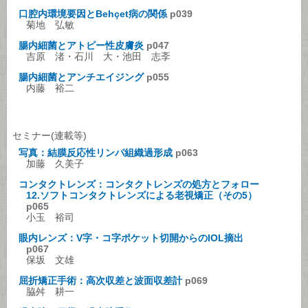
口腔内環境要因とBehçet病の関係
p039
菊地 弘敏
腸内細菌とアトピー性皮膚炎
p047
吉原 渚・石川 大・池田 志斈
腸内細菌とアンチエイジング
p055
内藤 裕二
セミナー(連載等)
写真：結膜反応性リンパ組織過形成
p063
加藤 久美子
コンタクトレンズ：コンタクトレンズの処方とフォロー
12.ソフトコンタクトレンズによる老視矯正（その5）
p065
小玉 裕司
眼内レンズ：V字・コ字ポケット切開からのIOL摘出
p067
保坂 文雄
屈折矯正手術：高次収差と波面収差計
p069
脇舛 耕一