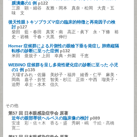
膜潰瘍の1 例
p122
三原 顕・細谷 友雅・岡本 真奈・松岡 大貴・五
味 文
後天性眼トキソプラズマ症の臨床的特徴と再発因子の検
討
p127
柴田 藍・春田 真実・南 高正・眞下 永・下條 裕
史・岩橋 千春・大黒 伸行
Horner 症候群による片側性の眼瞼下垂を発症し 肺癌縦隔
転移の診断に至った症例
p132
米田 亜規子・上田 幸典・外園 千恵
WEBINO 症候群を呈し多発性硬化症の診断に至った 小児
の1 例
p135
大場すみれ・佐藤 美紗子・福井 綾香・仁平 麻美・
岡島 嘉子・折笠 智美・杉江 正崇・中西 瑠美子・
迫野 卓士・水木 信久
その他
第57 回 日本眼感染症学会 原著
近年の眼部帯状ヘルペスの臨床像の検討
p089
安達 彩・佐々木 香る・盛 秀嗣・嶋 千絵・髙橋
寛二