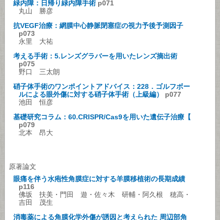
緑内障：日帰り緑内障手術
p071
丸山 勝彦
抗VEGF治療：網膜中心静脈閉塞症の視力予後予測因子
p073
永里 大祐
考える手術：5.レンズグラバーを用いたレンズ摘出術
p075
野口 三太朗
硝子体手術のワンポイントアドバイス：228．ゴルフボー
ルによる眼外傷に対する硝子体手術（上級編）
p077
池田 恒彦
基礎研究コラム：60.CRISPR/Cas9を用いた遺伝子治療【
p079
北本 昂大
原著論文
眼痛を伴う水疱性角膜症に対する羊膜移植術の長期成績
p116
佛坂 扶美・門田 遊・佐々木 研輔・阿久根 穂高・
吉田 茂生
消毒薬による角膜化学外傷が誘因と考えられた 周辺部角