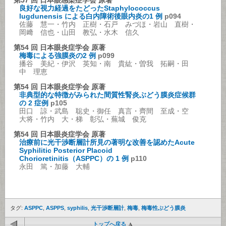
第57 回 日本眼感染症学会 原著
良好な視力経過をたどったStaphylococcus
lugdunensis による白内障術後眼内炎の1 例
p094
佐藤 慧一・竹内 正樹・石戸 みづほ・岩山 直樹・
岡﨑 信也・山田 教弘・水木 信久
第54 回 日本眼炎症学会 原著
梅毒による強膜炎の2 例
p099
播谷 美紀・伊沢 英知・南 貴紘・曽我 拓嗣・田
中 理恵
第54 回 日本眼炎症学会 原著
非典型的な特徴がみられた間質性腎炎ぶどう膜炎症候群
の 2 症例
p105
田口 諒・武島 聡史・御任 真言・齊間 至成・空
大将・竹内 大・梯 彰弘・蕪城 俊克
第54 回 日本眼炎症学会 原著
治療前に光干渉断層計所見の著明な改善を認めたAcute
Syphilitic Posterior Placoid
Chorioretinitis（ASPPC）の 1 例
p110
永田 篤・加藤 大輔
タグ:
ASPPC
,
ASPPS
,
syphilis
,
光干渉断層計
,
梅毒
,
梅毒性ぶどう膜炎
トップへ戻る