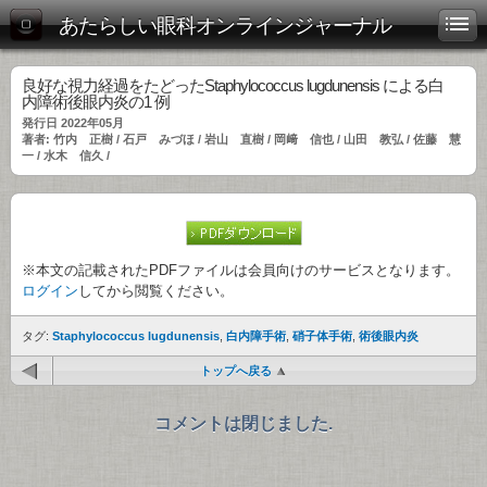
あたらしい眼科オンラインジャーナル
良好な視力経過をたどったStaphylococcus lugdunensis による白
内障術後眼内炎の1 例
発行日 2022年05月
著者: 竹内 正樹 / 石戸 みづほ / 岩山 直樹 / 岡﨑 信也 / 山田 教弘 / 佐藤 慧
一 / 水木 信久 /
※本文の記載されたPDFファイルは会員向けのサービスとなります。
ログイン
してから閲覧ください。
タグ:
Staphylococcus lugdunensis
,
白内障手術
,
硝子体手術
,
術後眼内炎
トップへ戻る
コメントは閉じました.