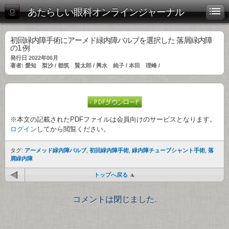
あたらしい眼科オンラインジャーナル
初回緑内障手術にアーメド緑内障バルブを選択した 落屑緑内障
の1 例
発行日 2022年06月
著者: 愛知 梨沙 / 都筑 賢太郎 / 輿水 純子 / 本田 理峰 /
※本文の記載されたPDFファイルは会員向けのサービスとなります。
ログイン
してから閲覧ください。
タグ:
アーメッド緑内障バルブ
,
初回緑内障手術
,
緑内障チューブシャント手術
,
落
屑緑内障
トップへ戻る
コメントは閉じました.