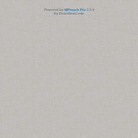
Powered by
WPtouch Pro
2.2.4
By BraveNewCode