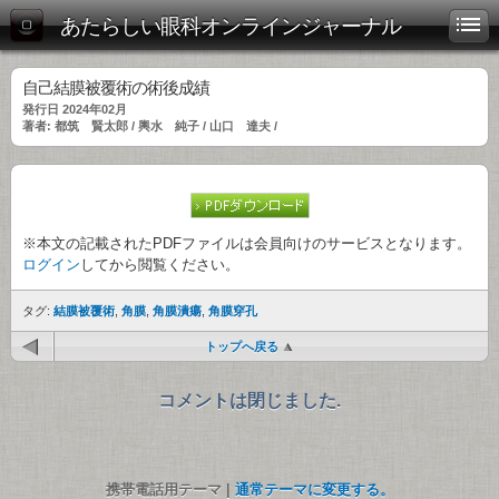
あたらしい眼科オンラインジャーナル
自己結膜被覆術の術後成績
発行日 2024年02月
著者: 都筑 賢太郎 / 輿水 純子 / 山口 達夫 /
※本文の記載されたPDFファイルは会員向けのサービスとなります。
ログイン
してから閲覧ください。
タグ:
結膜被覆術
,
角膜
,
角膜潰瘍
,
角膜穿孔
トップへ戻る
コメントは閉じました.
携帯電話用テーマ |
通常テーマに変更する。